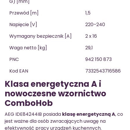
G) [mm]
Przewód [m]
1,5
Napięcie [V]
220–240
Wymagany bezpiecznik [A]
2 x 16
Waga netto [kg]
29,1
PNC
942 150 873
Kod EAN
7332543716586
Klasa energetyczna A i
nowoczesne wzornictwo
ComboHob
AEG IDE84244IB posiada
klasę energetyczną A
, co
jest ważne dla osób zwracających uwagę na
efektywność pracy urządzeń kuchennych.