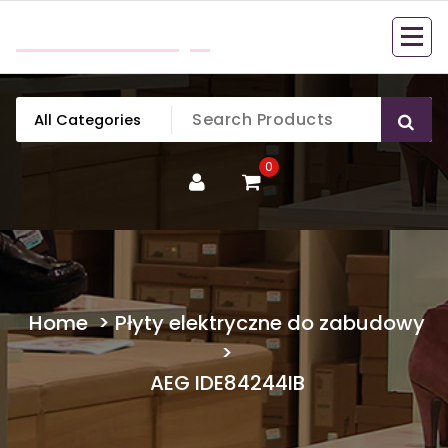
Skip
mobillook.pl
to
content
0
Home
>
Płyty elektryczne do zabudowy
>
AEG IDE84244IB