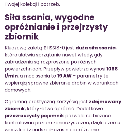
Twojej kolekcji i potrzeb.
Siła ssania, wygodne
opróżnianie i przejrzysty
zbiornik
Kluczową zaletą BHSS18-0 jest
duża siła ssania
,
która ułatwia sprzątanie nawet wtedy, gdy
zabrudzenia są rozproszone po różnych
powierzchniach. Przepływ powietrza wynosi
1068
l/min
, a moc ssania to
19 AW
– parametry te
wspierają sprawne zbieranie drobin w warunkach
domowych.
Ogromną praktyczną korzyścią jest
zdejmowany
zbiornik
, który łatwo opróżnić. Dodatkowo
przezroczysty pojemnik
pozwala na bieżąco
kontrolować poziom zanieczyszczeń, dzięki czemu
wiesz, kiedy nadszedł czas na opróżnienie.