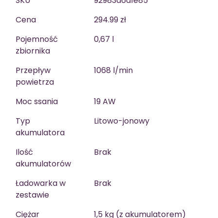
SKU
92983d6a1e85
Cena
294.99 zł
Pojemność
0,67 l
zbiornika
Przepływ
1068 l/min
powietrza
Moc ssania
19 AW
Typ
Litowo-jonowy
akumulatora
Ilość
Brak
akumulatorów
Ładowarka w
Brak
zestawie
Ciężar
1,5 kg (z akumulatorem)