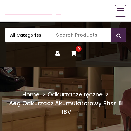
Skip
mobillook.pl
to
content
0
Home
>
Odkurzacze ręczne
>
Aeg Odkurzacz Akumulatorowy Bhss 18
18V