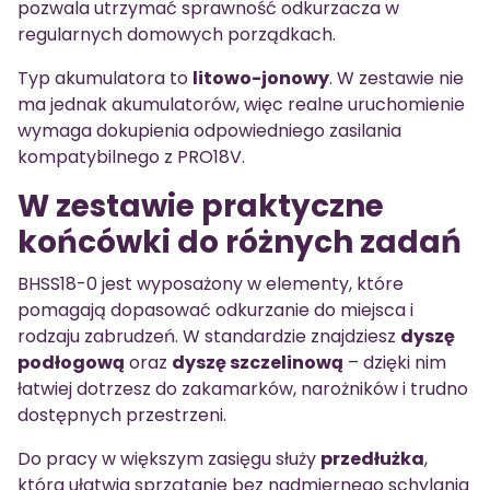
pozwala utrzymać sprawność odkurzacza w
regularnych domowych porządkach.
Typ akumulatora to
litowo-jonowy
. W zestawie nie
ma jednak akumulatorów, więc realne uruchomienie
wymaga dokupienia odpowiedniego zasilania
kompatybilnego z PRO18V.
W zestawie praktyczne
końcówki do różnych zadań
BHSS18-0 jest wyposażony w elementy, które
pomagają dopasować odkurzanie do miejsca i
rodzaju zabrudzeń. W standardzie znajdziesz
dyszę
podłogową
oraz
dyszę szczelinową
– dzięki nim
łatwiej dotrzesz do zakamarków, narożników i trudno
dostępnych przestrzeni.
Do pracy w większym zasięgu służy
przedłużka
,
która ułatwia sprzątanie bez nadmiernego schylania