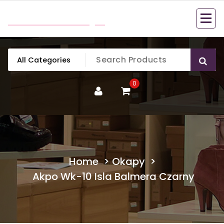
Skip
mobillook.pl
to
content
0
Home
>
Okapy
>
Akpo Wk-10 Isla Balmera Czarny