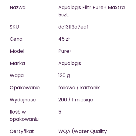
Nazwa
Aqualogis Filtr Pure+ Maxtra
5szt.
SKU
dc13113a7eaf
Cena
45 zł
Model
Pure+
Marka
Aqualogis
Waga
120 g
Opakowanie
foliowe / kartonik
Wydajność
200 / 1 miesiąc
Ilość w
5
opakowaniu
Certyfikat
WQA (Water Quality