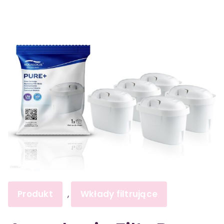
Produkt
Wkłady filtrujące
,