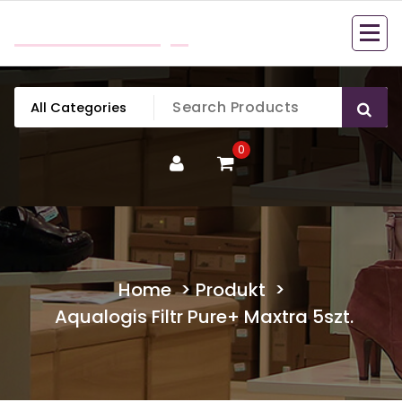
Skip
mobillook.pl
to
content
0
Home
>
Produkt
>
Aqualogis Filtr Pure+ Maxtra 5szt.