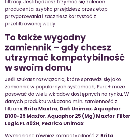
filtracji. Jeśli będziesz trzymać się zaleceń
producenta, szybko przejdziesz przez etap
przygotowania i zaczniesz korzystać z
przefiltrowanej wody.
To także wygodny
zamiennik – gdy chcesz
utrzymać kompatybilność
w swoim domu
Jeśli szukasz rozwiązania, które sprawdzi się jako
zamiennik w popularnych systemach, Pure+ może
pasować do wielu wkładów dostępnych na rynku. W
danych produktu wskazano m.in. zamienność z
filtrami:
Brita Maxtra
,
Dafi Unimax
,
Aquaphor
B100-25 Maxfor
,
Aquaphor 25 (Mg) Maxfor
,
Filter
Logic FL 402H
,
PearlCo Unimax
.
Wymieniono również kompatybilność z:
Brita