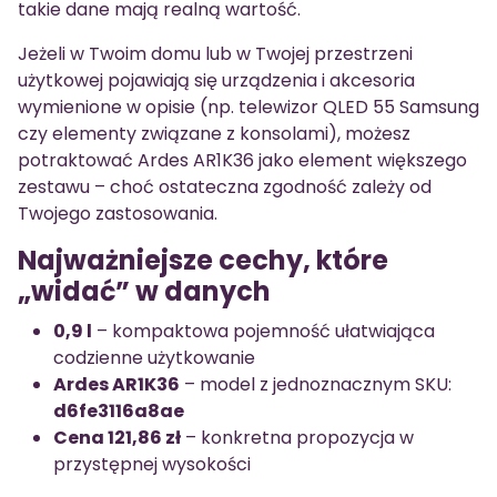
takie dane mają realną wartość.
Jeżeli w Twoim domu lub w Twojej przestrzeni
użytkowej pojawiają się urządzenia i akcesoria
wymienione w opisie (np. telewizor QLED 55 Samsung
czy elementy związane z konsolami), możesz
potraktować Ardes AR1K36 jako element większego
zestawu – choć ostateczna zgodność zależy od
Twojego zastosowania.
Najważniejsze cechy, które
„widać” w danych
0,9 l
– kompaktowa pojemność ułatwiająca
codzienne użytkowanie
Ardes AR1K36
– model z jednoznacznym SKU:
d6fe3116a8ae
Cena 121,86 zł
– konkretna propozycja w
przystępnej wysokości