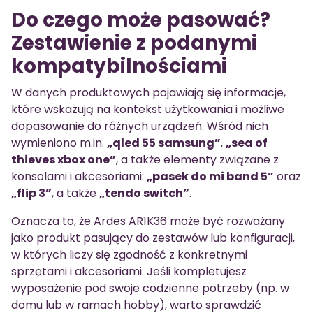
Do czego może pasować?
Zestawienie z podanymi
kompatybilnościami
W danych produktowych pojawiają się informacje,
które wskazują na kontekst użytkowania i możliwe
dopasowanie do różnych urządzeń. Wśród nich
wymieniono m.in.
„qled 55 samsung”
,
„sea of
thieves xbox one”
, a także elementy związane z
konsolami i akcesoriami:
„pasek do mi band 5”
oraz
„flip 3”
, a także
„tendo switch”
.
Oznacza to, że Ardes AR1K36 może być rozważany
jako produkt pasujący do zestawów lub konfiguracji,
w których liczy się zgodność z konkretnymi
sprzętami i akcesoriami. Jeśli kompletujesz
wyposażenie pod swoje codzienne potrzeby (np. w
domu lub w ramach hobby), warto sprawdzić