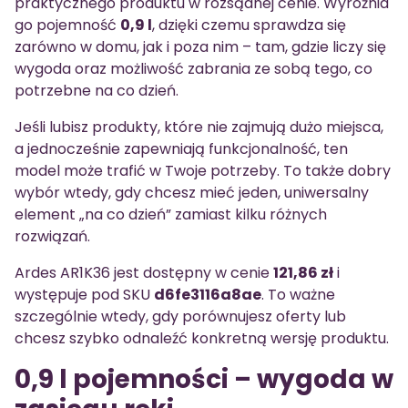
praktycznego produktu w rozsądnej cenie. Wyróżnia
go pojemność
0,9 l
, dzięki czemu sprawdza się
zarówno w domu, jak i poza nim – tam, gdzie liczy się
wygoda oraz możliwość zabrania ze sobą tego, co
potrzebne na co dzień.
Jeśli lubisz produkty, które nie zajmują dużo miejsca,
a jednocześnie zapewniają funkcjonalność, ten
model może trafić w Twoje potrzeby. To także dobry
wybór wtedy, gdy chcesz mieć jeden, uniwersalny
element „na co dzień” zamiast kilku różnych
rozwiązań.
Ardes AR1K36 jest dostępny w cenie
121,86 zł
i
występuje pod SKU
d6fe3116a8ae
. To ważne
szczególnie wtedy, gdy porównujesz oferty lub
chcesz szybko odnaleźć konkretną wersję produktu.
0,9 l pojemności – wygoda w