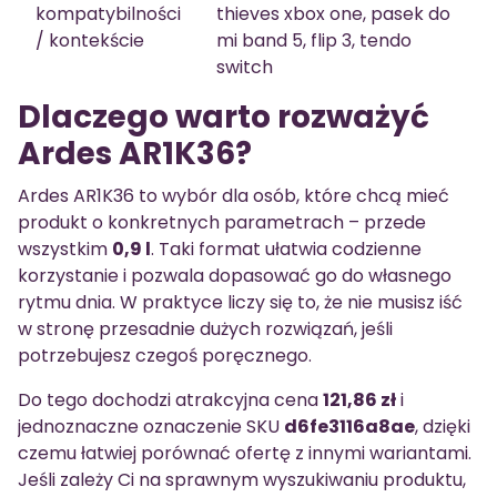
kompatybilności
thieves xbox one, pasek do
/ kontekście
mi band 5, flip 3, tendo
switch
Dlaczego warto rozważyć
Ardes AR1K36?
Ardes AR1K36 to wybór dla osób, które chcą mieć
produkt o konkretnych parametrach – przede
wszystkim
0,9 l
. Taki format ułatwia codzienne
korzystanie i pozwala dopasować go do własnego
rytmu dnia. W praktyce liczy się to, że nie musisz iść
w stronę przesadnie dużych rozwiązań, jeśli
potrzebujesz czegoś poręcznego.
Do tego dochodzi atrakcyjna cena
121,86 zł
i
jednoznaczne oznaczenie SKU
d6fe3116a8ae
, dzięki
czemu łatwiej porównać ofertę z innymi wariantami.
Jeśli zależy Ci na sprawnym wyszukiwaniu produktu,