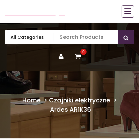
Skip
mobillook.pl
to
content
0
Home
>
Czajniki elektryczne
>
Ardes AR1K36