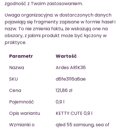
zgodność z Twoim zastosowaniem.
Uwaga organizacyjna: w dostarczonych danych
pojawiają się fragmenty zapisane w formie haseł i
nazw. To nie zmienia faktu, że wskazują one na
obszary, z jakimi produkt może być łączony w
praktyce.
Parametr
Wartość
Nazwa
Ardes AR1K36
SKU
d6fe3116a8ae
Cena
121,86 zł
Pojemność
0,9 l
Opis wariantu
KETTY CUTE 0,9 l
Wzmianki o
qled 55 samsung, sea of