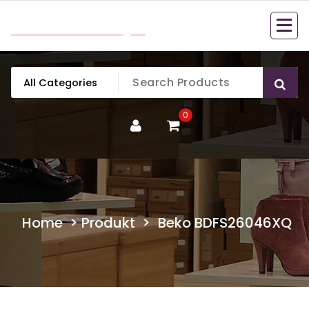
Skip
mobillook.pl
to
content
0
Home
>
Produkt
>
Beko BDFS26046XQ