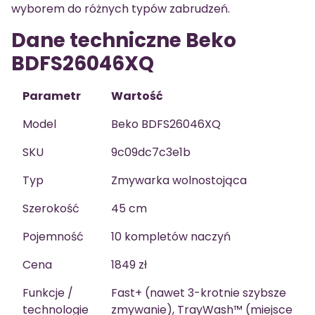
wyborem do różnych typów zabrudzeń.
Dane techniczne Beko
BDFS26046XQ
Parametr
Wartość
Model
Beko BDFS26046XQ
SKU
9c09dc7c3e1b
Typ
Zmywarka wolnostojąca
Szerokość
45 cm
Pojemność
10 kompletów naczyń
Cena
1849 zł
Funkcje /
Fast+ (nawet 3-krotnie szybsze
technologie
zmywanie), TrayWash™ (miejsce