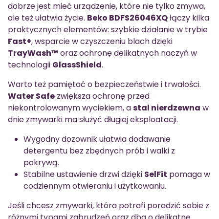
dobrze jest mieć urządzenie, które nie tylko zmywa,
ale też ułatwia życie.
Beko BDFS26046XQ
łączy kilka
praktycznych elementów: szybkie działanie w trybie
Fast+
, wsparcie w czyszczeniu blach dzięki
TrayWash™
oraz ochronę delikatnych naczyń w
technologii
GlassShield
.
Warto też pamiętać o bezpieczeństwie i trwałości.
Water Safe
zwiększa ochronę przed
niekontrolowanym wyciekiem, a
stal nierdzewna
w
dnie zmywarki ma służyć długiej eksploatacji.
Wygodny dozownik ułatwia dodawanie
detergentu bez zbędnych prób i walki z
pokrywą.
Stabilne ustawienie drzwi dzięki
SelFit
pomaga w
codziennym otwieraniu i użytkowaniu.
Jeśli chcesz zmywarki, która potrafi poradzić sobie z
różnymi typami zabrudzeń oraz dba o delikatne