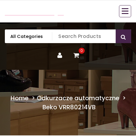
Skip
mobillook.pl
to
content
0
Home
>
Odkurzacze automatyczne
>
Beko VRR80214VB