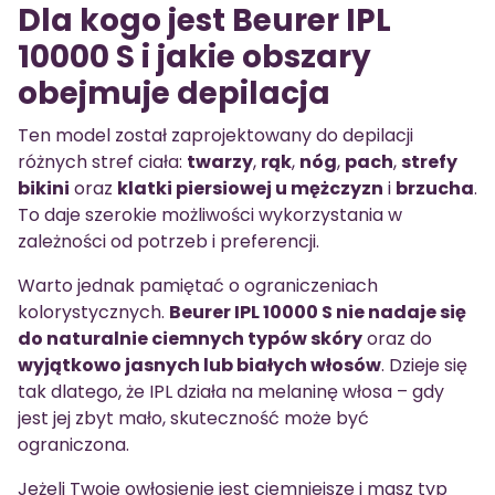
Dla kogo jest Beurer IPL
10000 S i jakie obszary
obejmuje depilacja
Ten model został zaprojektowany do depilacji
różnych stref ciała:
twarzy
,
rąk
,
nóg
,
pach
,
strefy
bikini
oraz
klatki piersiowej u mężczyzn
i
brzucha
.
To daje szerokie możliwości wykorzystania w
zależności od potrzeb i preferencji.
Warto jednak pamiętać o ograniczeniach
kolorystycznych.
Beurer IPL 10000 S nie nadaje się
do naturalnie ciemnych typów skóry
oraz do
wyjątkowo jasnych lub białych włosów
. Dzieje się
tak dlatego, że IPL działa na melaninę włosa – gdy
jest jej zbyt mało, skuteczność może być
ograniczona.
Jeżeli Twoje owłosienie jest ciemniejsze i masz typ