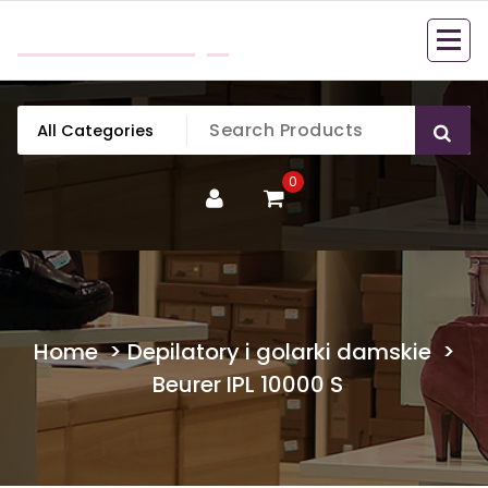
Skip
mobillook.pl
to
content
0
Home
>
Depilatory i golarki damskie
>
Beurer IPL 10000 S