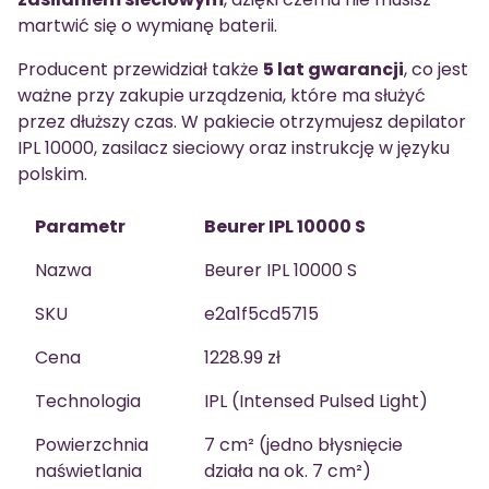
martwić się o wymianę baterii.
Producent przewidział także
5 lat gwarancji
, co jest
ważne przy zakupie urządzenia, które ma służyć
przez dłuższy czas. W pakiecie otrzymujesz depilator
IPL 10000, zasilacz sieciowy oraz instrukcję w języku
polskim.
Parametr
Beurer IPL 10000 S
Nazwa
Beurer IPL 10000 S
SKU
e2a1f5cd5715
Cena
1228.99 zł
Technologia
IPL (Intensed Pulsed Light)
Powierzchnia
7 cm² (jedno błysnięcie
naświetlania
działa na ok. 7 cm²)