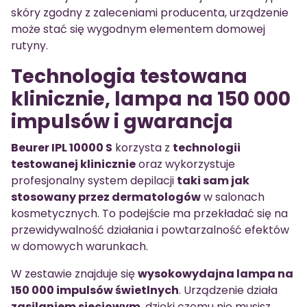
skóry zgodny z zaleceniami producenta, urządzenie
może stać się wygodnym elementem domowej
rutyny.
Technologia testowana
klinicznie, lampa na 150 000
impulsów i gwarancja
Beurer IPL 10000 S
korzysta z
technologii
testowanej klinicznie
oraz wykorzystuje
profesjonalny system depilacji
taki sam jak
stosowany przez dermatologów
w salonach
kosmetycznych. To podejście ma przekładać się na
przewidywalność działania i powtarzalność efektów
w domowych warunkach.
W zestawie znajduje się
wysokowydajna lampa na
150 000 impulsów świetlnych
. Urządzenie działa
zasilaniem sieciowym
, dzięki czemu nie musisz