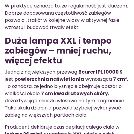
W praktyce oznacza to, że regularność jest kluczem.
Dobrze dopasowana częstotliwość zabiegów
pozwala „trafić” w kolejne włosy w aktywnej fazie
wzrostu i budować trwały efekt.
Duża lampa XXL i tempo
zabiegów – mniej ruchu,
więcej efektu
Jedną z największych przewag
Beurer IPL 10000 S
jest
powierzchnia naświetlania
wynosząca
7 cm²
.
To oznacza, że jedno błysnięcie obejmuje obszar o
wielkości około
7 cm kwadratowych skóry
,
dezaktywując mieszki włosowe na tym fragmencie.
Taka skala działania pozwala szybciej wykonywać
zabieg na większych partiach ciała.
Producent deklaruje czas depilacji całego ciała w