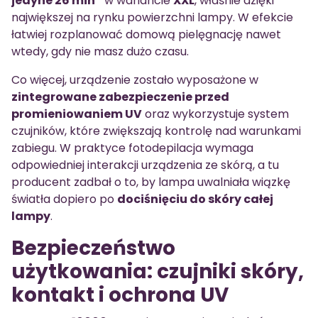
jedyne 26 min*
w wariancie
XXL
, właśnie dzięki
największej na rynku powierzchni lampy. W efekcie
łatwiej rozplanować domową pielęgnację nawet
wtedy, gdy nie masz dużo czasu.
Co więcej, urządzenie zostało wyposażone w
zintegrowane zabezpieczenie przed
promieniowaniem UV
oraz wykorzystuje system
czujników, które zwiększają kontrolę nad warunkami
zabiegu. W praktyce fotodepilacja wymaga
odpowiedniej interakcji urządzenia ze skórą, a tu
producent zadbał o to, by lampa uwalniała wiązkę
światła dopiero po
dociśnięciu do skóry całej
lampy
.
Bezpieczeństwo
użytkowania: czujniki skóry,
kontakt i ochrona UV