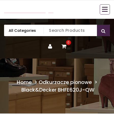
Skip
mobillook.pl
to
content
0
Home
>
Odkurzacze pionowe
>
Black&Decker BHFE620J-QW