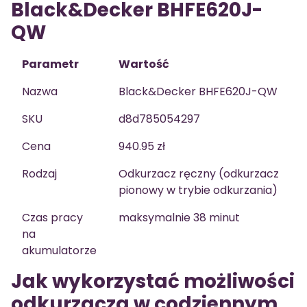
Black&Decker BHFE620J-
QW
Parametr
Wartość
Nazwa
Black&Decker BHFE620J-QW
SKU
d8d785054297
Cena
940.95 zł
Rodzaj
Odkurzacz ręczny (odkurzacz
pionowy w trybie odkurzania)
Czas pracy
maksymalnie 38 minut
na
akumulatorze
Jak wykorzystać możliwości
odkurzacza w codziennym