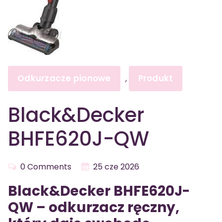
Odkurzacze pionowe
Produkt
,
Black&Decker
BHFE620J-QW
0 Comments
25 cze 2026
Black&Decker BHFE620J-
QW – odkurzacz ręczny,