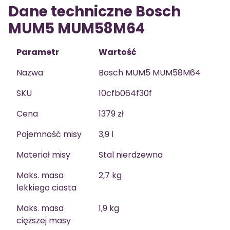
Dane techniczne Bosch
MUM5 MUM58M64
Parametr
Wartość
Nazwa
Bosch MUM5 MUM58M64
SKU
10cfb064f30f
Cena
1379 zł
Pojemność misy
3,9 l
Materiał misy
Stal nierdzewna
Maks. masa
2,7 kg
lekkiego ciasta
Maks. masa
1,9 kg
cięższej masy