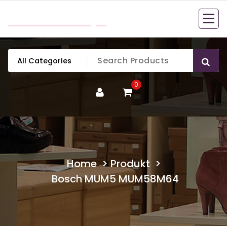
Skip
mobillook.pl
to
content
0
Home
>
Produkt
>
Bosch MUM5 MUM58M64