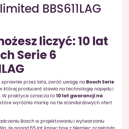
nlimited BBS611LAG
możesz liczyć: 10 lat
ch Serie 6
1LAG
ać sprawnie przez lata, zwróć uwagę na
Bosch Serie
, w której producent stawia na technologię napędu i
. W praktyce oznacza to
10 lat gwarancji na
 które wyróżnia markę na tle standardowych ofert
adczeniu Bosch w projektowaniu i wytwarzaniu
śla, że ponad 65 lat know-how z Niemiec przełożyło