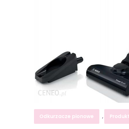
Odkurzacze pionowe
Produk
,