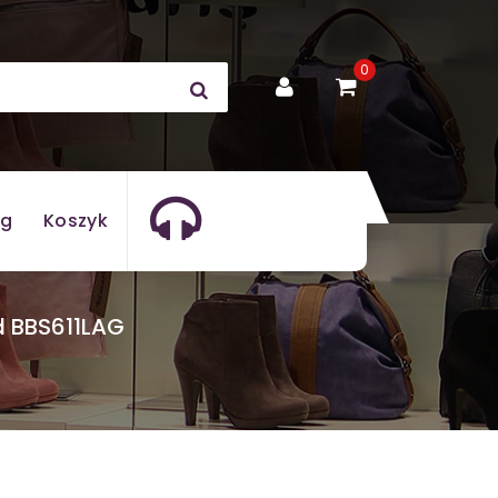
0
og
Koszyk
d BBS611LAG