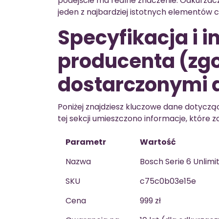
podejście ma realne znaczenie. Odkurzacz
jeden z najbardziej istotnych elementów 
Specyfikacja i 
producenta (zgo
dostarczonymi 
Poniżej znajdziesz kluczowe dane dotycz
tej sekcji umieszczono informacje, które 
Parametr
Wartość
Nazwa
Bosch Serie 6 Unlimi
SKU
c75c0b03e15e
Cena
999 zł