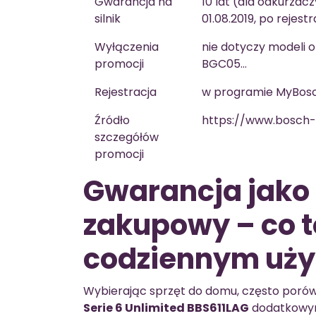
Gwarancja na
10 lat (dla odkurza
silnik
01.08.2019, po rejes
Wyłączenia
nie dotyczy modeli 
promocji
BGC05…
Rejestracja
w programie MyBosch
Źródło
https://www.bosch-
szczegółów
promocji
Gwarancja jako
zakupowy – co t
codziennym uż
Wybierając sprzęt do domu, często poró
Serie 6 Unlimited BBS611LAG
dodatkowym 