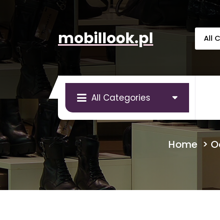
Skip
to
content
mobillook.pl
All Categories
Home
>
O