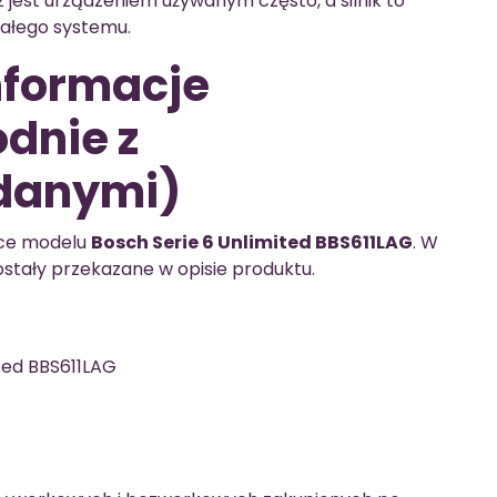
 jest urządzeniem używanym często, a silnik to
całego systemu.
informacje
dnie z
danymi)
ące modelu
Bosch Serie 6 Unlimited BBS611LAG
. W
zostały przekazane w opisie produktu.
ted BBS611LAG