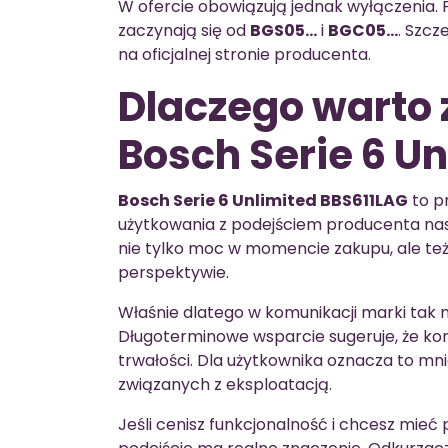
W ofercie obowiązują jednak wyłączenia. 
zaczynają się od
BGS05…
i
BGC05…
. Szcz
na oficjalnej stronie producenta.
Dlaczego warto
Bosch Serie 6 U
Bosch Serie 6 Unlimited BBS611LAG
to p
użytkowania z podejściem producenta nast
nie tylko moc w momencie zakupu, ale też t
perspektywie.
Właśnie dlatego w komunikacji marki tak 
Długoterminowe wsparcie sugeruje, że kon
trwałości. Dla użytkownika oznacza to mn
związanych z eksploatacją.
Jeśli cenisz funkcjonalność i chcesz mieć