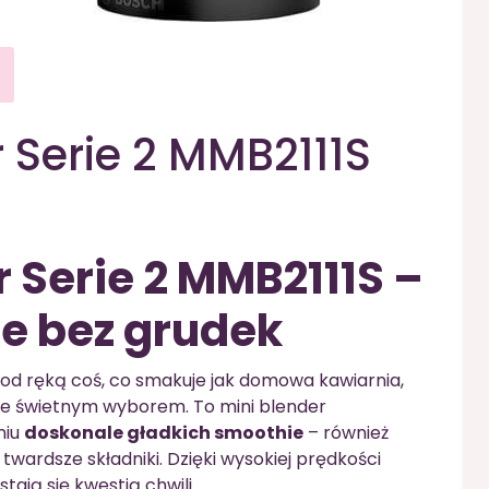
 Serie 2 MMB2111S
 Serie 2 MMB2111S –
e bez grudek
ć pod ręką coś, co smakuje jak domowa kawiarnia,
e świetnym wyborem. To mini blender
niu
doskonale gładkich smoothie
– również
twardsze składniki. Dzięki wysokiej prędkości
tają się kwestią chwili.