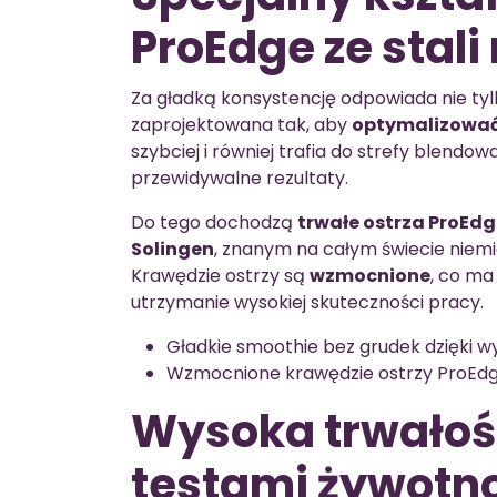
ProEdge ze stali
Za gładką konsystencję odpowiada nie tylk
zaprojektowana tak, aby
optymalizować
szybciej i równiej trafia do strefy blendowa
przewidywalne rezultaty.
Do tego dochodzą
trwałe ostrza ProEdge
Solingen
, znanym na całym świecie niem
Krawędzie ostrzy są
wzmocnione
, co ma
utrzymanie wysokiej skuteczności pracy.
Gładkie smoothie bez grudek dzięki 
Wzmocnione krawędzie ostrzy ProEdge
Wysoka trwałoś
testami żywotn