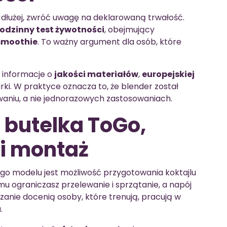
ć dłużej, zwróć uwagę na deklarowaną trwałość.
odzinny test żywotności
, obejmujący
 smoothie
. To ważny argument dla osób, które
ż informacje o
jakości materiałów
,
europejskiej
ki. W praktyce oznacza to, że blender został
aniu, a nie jednorazowych zastosowaniach.
: butelka ToGo,
ki montaż
go modelu jest możliwość przygotowania koktajlu
emu ograniczasz przelewanie i sprzątanie, a napój
zanie docenią osoby, które trenują, pracują w
.