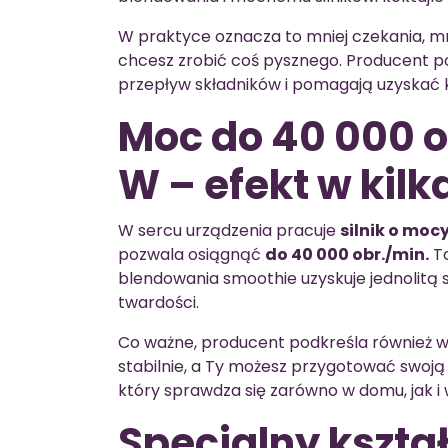
W praktyce oznacza to mniej czekania, mnie
chcesz zrobić coś pysznego. Producent po
przepływ składników i pomagają uzyskać
Moc do 40 000 ob
W – efekt w kil
W sercu urządzenia pracuje
silnik o moc
pozwala osiągnąć
do 40 000 obr./min.
To
blendowania smoothie uzyskuje jednolitą 
twardości.
Co ważne, producent podkreśla również w
stabilnie, a Ty możesz przygotować swoją 
który sprawdza się zarówno w domu, jak i w
Specjalny kształt