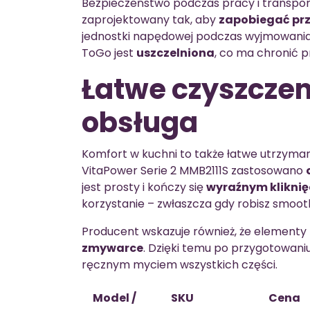
Bezpieczeństwo podczas pracy i transpo
zaprojektowany tak, aby
zapobiegać pr
jednostki napędowej podczas wyjmowania
ToGo jest
uszczelniona
, co ma chronić p
Łatwe czyszczen
obsługa
Komfort w kuchni to także łatwe utrzyman
VitaPower Serie 2 MMB2111S zastosowano
jest prosty i kończy się
wyraźnym klikni
korzystanie – zwłaszcza gdy robisz smooth
Producent wskazuje również, że elementy
zmywarce
. Dzięki temu po przygotowani
ręcznym myciem wszystkich części.
Model /
SKU
Cena