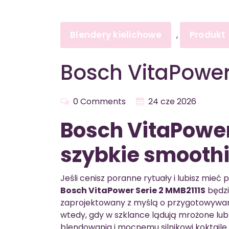
Blendery kielichowe
Produkt
,
Bosch VitaPower
0 Comments
24 cze 2026
Bosch VitaPower
szybkie smoothi
Jeśli cenisz poranne rytuały i lubisz mie
Bosch VitaPower Serie 2 MMB2111S
będzi
zaprojektowany z myślą o przygotowywa
wtedy, gdy w szklance lądują mrożone lub 
blendowania i mocnemu silnikowi koktajle s