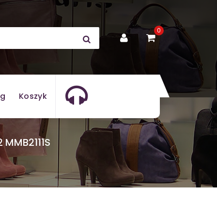
0
og
Koszyk
2 MMB2111S