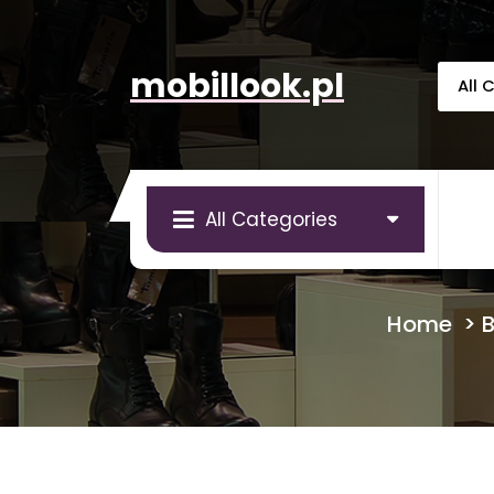
Skip
to
content
mobillook.pl
All Categories
Home
>
B