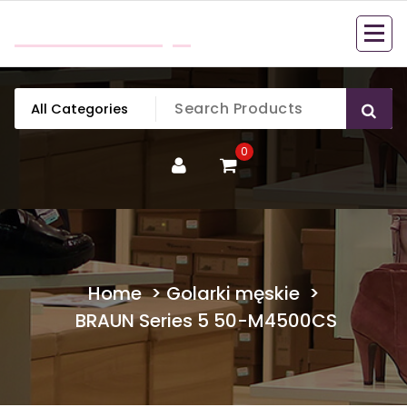
Skip
mobillook.pl
to
content
0
Home
>
Golarki męskie
>
BRAUN Series 5 50-M4500CS