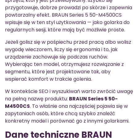
sprzętu, który jest przewidywalny: szybko się
przygotowuje, dobrze prowadzi po skórze i zapewnia
powtarzalny efekt. BRAUN Series 5 50-M4500CS
wpisuje się w ten styl użytkowania — jako golarka do
regularnych sesji, które mają być możliwie proste.
Jeżeli golisz się w pośpiechu przed pracą albo wolisz
wygodę wieczorem, liczy się ergonomia i to, jak
urządzenie zachowuje się podczas ruchów.
Wybierając ten model, otrzymujesz rozwiązanie z
segmentu, które jest projektowane tak, aby
wspierać komfort w trakcie golenia.
W kontekście SEO i wyszukiwań warto zwrócić uwagę
na pełną nazwę produktu:
BRAUN Series 5 50-
M4500CS
. To właśnie ona najczęściej pojawia się w
zapytaniach osób, które chcą szybko znaleźć
konkretny model i porównać go z innymi golarkami.
Dane techniczne BRAUN