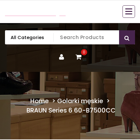
Skip
mobillook.pl
to
content
0
Home
>
Golarki męskie
>
BRAUN Series 6 60-B7500CC