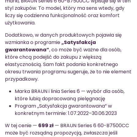
marki, BRAUN Series 6 60-B7500CC wpisuje się w ten
styl zakupów. To model, który ma sens wtedy, gdy
liczy się codzienna funkcjonalność oraz komfort
użytkowania.
Dodatkowo, w danych produktowych pojawia się
wzmianka o programie
„Satysfakcja
gwarantowana”
, co może być ważne dla osób,
które chcą podejść do zakupu z większą
elastycznością. Sam fakt podania konkretnego
okresu trwania programu sugeruje, że to nie element
przypadkowy.
Marka BRAUN i linia Series 6 — wybór dla osób,
które lubią dopracowaną pielęgnację
Program „Satysfakcja gwarantowana” w
konkretnym terminie: 1.07.2022–30.06.2023
W tej cenie —
699 zł
— BRAUN Series 6 60-B7500CC
może być rozsądną propozycją, zwłaszcza jeśli