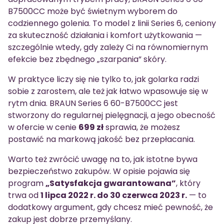
B7500CC może być świetnym wyborem do
codziennego golenia. To model z linii Series 6, ceniony
za skuteczność działania i komfort użytkowania —
szczególnie wtedy, gdy zależy Ci na równomiernym
efekcie bez zbędnego „szarpania” skóry.
W praktyce liczy się nie tylko to, jak golarka radzi
sobie z zarostem, ale też jak łatwo wpasowuje się w
rytm dnia. BRAUN Series 6 60-B7500CC jest
stworzony do regularnej pielęgnacji, a jego obecność
w ofercie w cenie
699 zł
sprawia, że możesz
postawić na markową jakość bez przepłacania.
Warto też zwrócić uwagę na to, jak istotne bywa
bezpieczeństwo zakupów. W opisie pojawia się
program
„Satysfakcja gwarantowana”
, który
trwa od
1 lipca 2022 r. do 30 czerwca 2023 r.
— to
dodatkowy argument, gdy chcesz mieć pewność, że
zakup jest dobrze przemyślany.