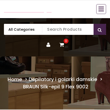
Skip
mobillook.pl
to
content
0
Home
>
Depilatory i golarki damskie
>
BRAUN Silk-epil 9 Flex 9002