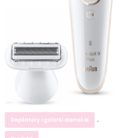
Depilatory i golarki damskie
,