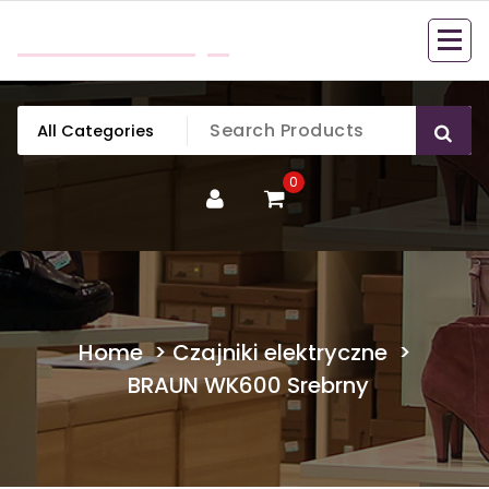
Skip
mobillook.pl
to
content
0
Home
>
Czajniki elektryczne
>
BRAUN WK600 Srebrny