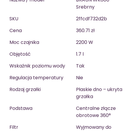
Srebrny
SKU
2ffcdf732d2b
Cena
360.71 zł
Moc czajnika
2200 W
Objętość
1.7 l
Wskaźnik poziomu wody
Tak
Regulacja temperatury
Nie
Rodzaj grzałki
Płaskie dno – ukryta
grzałka
Podstawa
Centralne złącze
obrotowe 360°
Filtr
Wyjmowany do