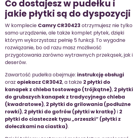
Co dostajesz w pudełku i
jakie płytki są do dyspozycji
W komplecie
Camry CR30423
otrzymujesz nie tylko
samo urządzenie, ale także komplet płytek, dzięki
którym wykorzystasz pełnię 5 funkcji. To wygodne
rozwiązanie, bo od razu masz możliwość
przygotowania zarówno wytrawnych przekąsek, jak i
deserów.
Zawartość pudełka obejmuje:
instrukcję obsługi
oraz
opiekacz CR3042
, a także
2 płytki do
kanapek z chleba tostowego (trójkątne)
,
2 płytki
do grubszych kanapek z tradycyjnego chleba
(kwadratowe)
,
2 płytki do grilowania (podłużne
rowki)
,
2 płytki do gofrów (płytki w kratkę)
i
2
płytki do ciasteczek typu „orzeszki” (płytki z
dołeczkami na ciastka)
.