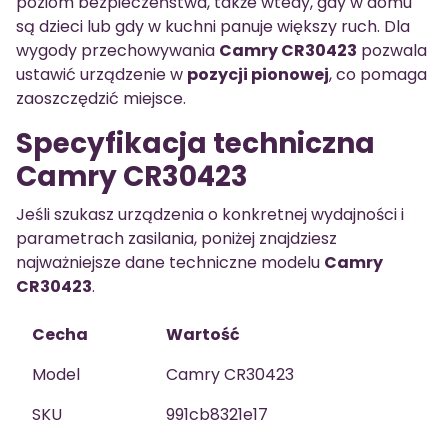
poziom bezpieczeństwa, także wtedy, gdy w domu
są dzieci lub gdy w kuchni panuje większy ruch. Dla
wygody przechowywania
Camry CR30423
pozwala
ustawić urządzenie w
pozycji pionowej
, co pomaga
zaoszczędzić miejsce.
Specyfikacja techniczna
Camry CR30423
Jeśli szukasz urządzenia o konkretnej wydajności i
parametrach zasilania, poniżej znajdziesz
najważniejsze dane techniczne modelu
Camry
CR30423
.
Cecha
Wartość
Model
Camry CR30423
SKU
991cb8321e17