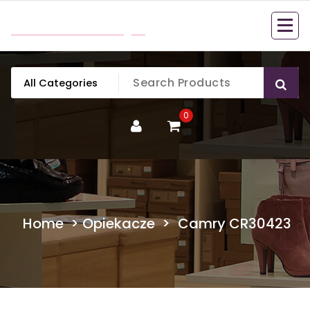
Skip
mobillook.pl
to
content
0
Home
>
Opiekacze
>
Camry CR30423