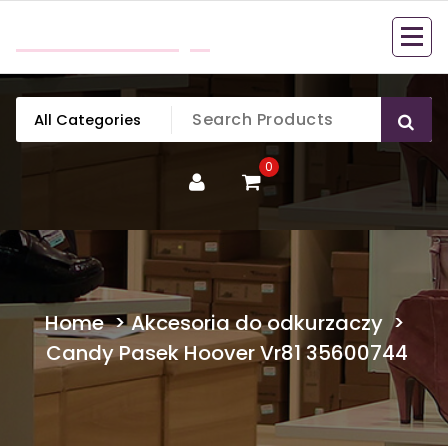
Skip
mobillook.pl
to
content
0
Home
>
Akcesoria do odkurzaczy
>
Candy Pasek Hoover Vr81 35600744