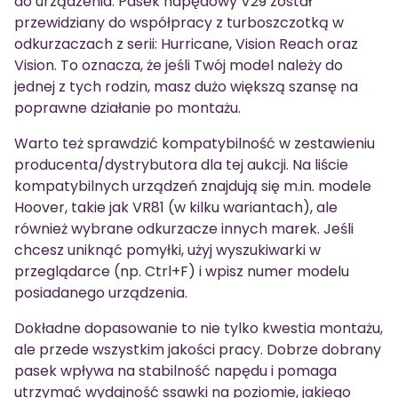
do urządzenia. Pasek napędowy V29 został
przewidziany do współpracy z turboszczotką w
odkurzaczach z serii: Hurricane, Vision Reach oraz
Vision. To oznacza, że jeśli Twój model należy do
jednej z tych rodzin, masz dużo większą szansę na
poprawne działanie po montażu.
Warto też sprawdzić kompatybilność w zestawieniu
producenta/dystrybutora dla tej aukcji. Na liście
kompatybilnych urządzeń znajdują się m.in. modele
Hoover, takie jak VR81 (w kilku wariantach), ale
również wybrane odkurzacze innych marek. Jeśli
chcesz uniknąć pomyłki, użyj wyszukiwarki w
przeglądarce (np. Ctrl+F) i wpisz numer modelu
posiadanego urządzenia.
Dokładne dopasowanie to nie tylko kwestia montażu,
ale przede wszystkim jakości pracy. Dobrze dobrany
pasek wpływa na stabilność napędu i pomaga
utrzymać wydajność ssawki na poziomie, jakiego