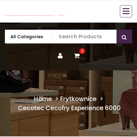
Skip
mobillook.pl
to
content
0
Home
>
Frytkownice
>
Cecotec Cecofry Experience 6000