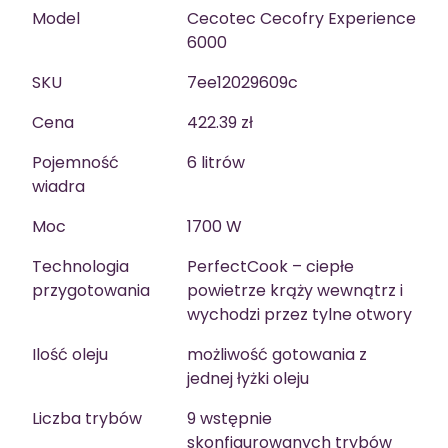
Model
Cecotec Cecofry Experience
6000
SKU
7ee12029609c
Cena
422.39 zł
Pojemność
6 litrów
wiadra
Moc
1700 W
Technologia
PerfectCook – ciepłe
przygotowania
powietrze krąży wewnątrz i
wychodzi przez tylne otwory
Ilość oleju
możliwość gotowania z
jednej łyżki oleju
Liczba trybów
9 wstępnie
skonfigurowanych trybów