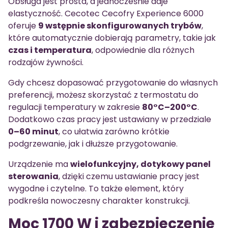
Obsługa jest prosta, a jednocześnie daje
elastyczność. Cecotec Cecofry Experience 6000
oferuje
9 wstępnie skonfigurowanych trybów
,
które automatycznie dobierają parametry, takie jak
czas i temperatura
, odpowiednie dla różnych
rodzajów żywności.
Gdy chcesz dopasować przygotowanie do własnych
preferencji, możesz skorzystać z termostatu do
regulacji temperatury w zakresie
80°C–200°C
.
Dodatkowo czas pracy jest ustawiany w przedziale
0–60 minut
, co ułatwia zarówno krótkie
podgrzewanie, jak i dłuższe przygotowanie.
Urządzenie ma
wielofunkcyjny, dotykowy panel
sterowania
, dzięki czemu ustawianie pracy jest
wygodne i czytelne. To także element, który
podkreśla nowoczesny charakter konstrukcji.
Moc 1700 W i zabezpieczenie