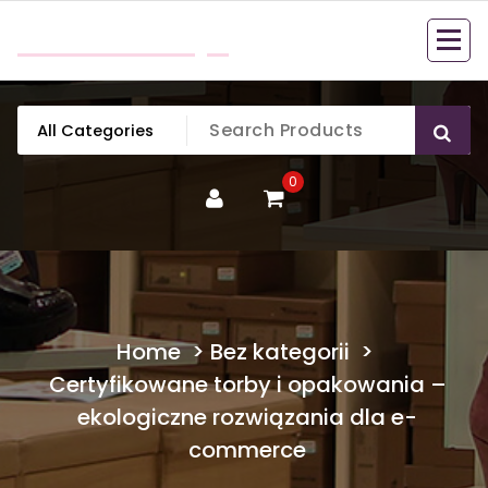
Skip
mobillook.pl
to
content
0
Home
>
Bez kategorii
>
Certyfikowane torby i opakowania –
ekologiczne rozwiązania dla e-
commerce