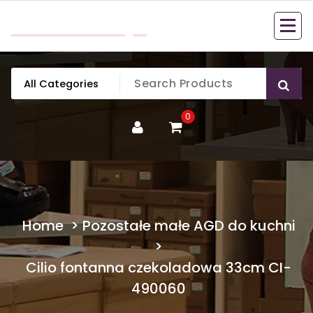
Skip
mobillook.pl
to
content
0
Home
>
Pozostałe małe AGD do kuchni
>
Cilio fontanna czekoladowa 33cm CI-
490060