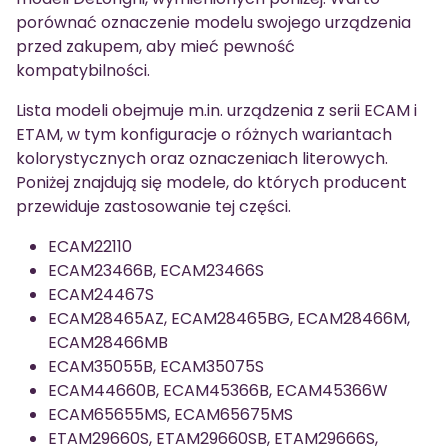
porównać oznaczenie modelu swojego urządzenia
przed zakupem, aby mieć pewność
kompatybilności.
Lista modeli obejmuje m.in. urządzenia z serii ECAM i
ETAM, w tym konfiguracje o różnych wariantach
kolorystycznych oraz oznaczeniach literowych.
Poniżej znajdują się modele, do których producent
przewiduje zastosowanie tej części.
ECAM22110
ECAM23466B, ECAM23466S
ECAM24467S
ECAM28465AZ, ECAM28465BG, ECAM28466M,
ECAM28466MB
ECAM35055B, ECAM35075S
ECAM44660B, ECAM45366B, ECAM45366W
ECAM65655MS, ECAM65675MS
ETAM29660S, ETAM29660SB, ETAM29666S,