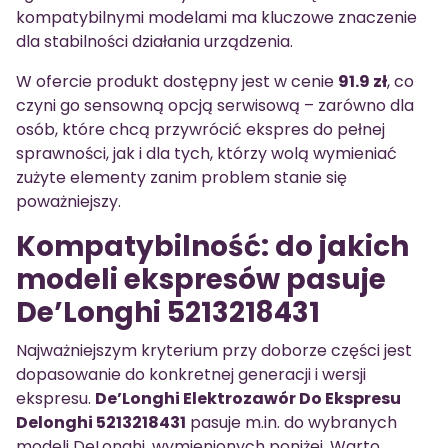
kompatybilnymi modelami ma kluczowe znaczenie
dla stabilności działania urządzenia.
W ofercie produkt dostępny jest w cenie
91.9 zł
, co
czyni go sensowną opcją serwisową – zarówno dla
osób, które chcą przywrócić ekspres do pełnej
sprawności, jak i dla tych, którzy wolą wymieniać
zużyte elementy zanim problem stanie się
poważniejszy.
Kompatybilność: do jakich
modeli ekspresów pasuje
De’Longhi 5213218431
Najważniejszym kryterium przy doborze części jest
dopasowanie do konkretnej generacji i wersji
ekspresu.
De’Longhi Elektrozawór Do Ekspresu
Delonghi 5213218431
pasuje m.in. do wybranych
modeli DeLonghi, wymienionych poniżej. Warto