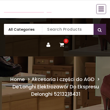
Skip
mobillook.pl
to
content
0
Home
>
Akcesoria i części do AGD
>
De’Longhi Elektrozawór Do Ekspresu
Delonghi 5213218431