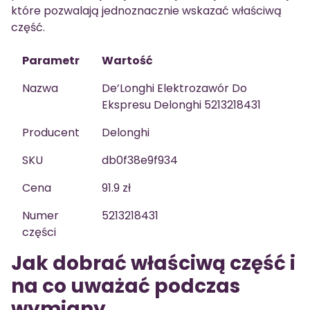
które pozwalają jednoznacznie wskazać właściwą
część.
Parametr
Wartość
Nazwa
De’Longhi Elektrozawór Do
Ekspresu Delonghi 5213218431
Producent
Delonghi
SKU
db0f38e9f934
Cena
91.9 zł
Numer
5213218431
części
Jak dobrać właściwą część i
na co uważać podczas
wymiany