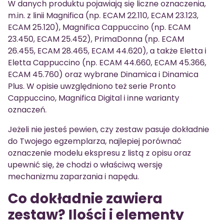
W danych produktu pojawiają się liczne oznaczenia,
m.in. z linii Magnifica (np. ECAM 22.110, ECAM 23.123,
ECAM 25.120), Magnifica Cappuccino (np. ECAM
23.450, ECAM 25.452), PrimaDonna (np. ECAM
26.455, ECAM 28.465, ECAM 44.620), a także Eletta i
Eletta Cappuccino (np. ECAM 44.660, ECAM 45.366,
ECAM 45.760) oraz wybrane Dinamica i Dinamica
Plus. W opisie uwzględniono też serie Pronto
Cappuccino, Magnifica Digital i inne warianty
oznaczeń.
Jeżeli nie jesteś pewien, czy zestaw pasuje dokładnie
do Twojego egzemplarza, najlepiej porównać
oznaczenie modelu ekspresu z listą z opisu oraz
upewnić się, że chodzi o właściwą wersję
mechanizmu zaparzania i napędu.
Co dokładnie zawiera
zestaw? Ilości i elementy