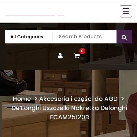
Skip
mobillook.pl
to
content
0
Home
>
Akcesoria i części do AGD
>
De’Longhi Uszczelki Nakrętka Delonghi
ECAM25120B