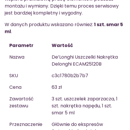
montażu i wymiany. Dzięki temu proces serwisowy
jest bardziej kompletny i wygodny.
W danych produktu wskazano również:
1 szt. smar 5
ml
.
Parametr
Wartość
Nazwa
De’Longhi Uszczelki Nakrętka
Delonghi ECAM25120B
SKU
c3c1780b2b7b7
Cena
63 zł
Zawartość
3 szt. uszczelek zaparzacza, 1
zestawu
szt. nakrętka napędu, 1 szt.
smar 5 ml
Przeznaczenie
Głównie do ekspresów