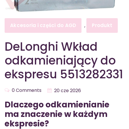
Akcesoria i części do AGD
Produkt
,
DeLonghi Wkład
odkamieniający do
ekspresu 5513282331
0 Comments
20 cze 2026
Dlaczego odkamienianie
ma znaczenie w każdym
ekspresie?