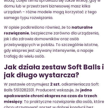
wodą. Dzięki temu sprawdza się także wtedy, gdy w
domu lub w przestrzeni biznesowej masz kilka
urządzeń – różne modele mogą korzystać z tego
samego typu rozwiązania.
W opisie podkreślono również, że to
naturalne
rozwiązanie
, bezpieczne zarówno dla urządzenia,
jak i dla zdrowia domowników oraz osób
przebywających w pobliżu. To szczególnie istotne,
gdy ekspres jest używany intensywnie, a napoje
trafiają do wielu osób.
Jak działa zestaw Soft Balls i
jak długo wystarcza?
W zestawie otrzymujesz
2 szt.
odkamieniacza Soft
Balls 5513282331. Producent wskazuje, że
jedno
opakowanie chroni ekspres na czas do trzech
miesięcy
. To praktyczne rozwiązanie dla osób, które
chcą utrzymywać sprzęt w dobrej kondycji bez