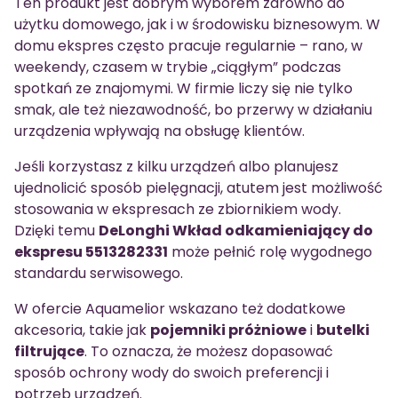
Ten produkt jest dobrym wyborem zarówno do
użytku domowego, jak i w środowisku biznesowym. W
domu ekspres często pracuje regularnie – rano, w
weekendy, czasem w trybie „ciągłym” podczas
spotkań ze znajomymi. W firmie liczy się nie tylko
smak, ale też niezawodność, bo przerwy w działaniu
urządzenia wpływają na obsługę klientów.
Jeśli korzystasz z kilku urządzeń albo planujesz
ujednolicić sposób pielęgnacji, atutem jest możliwość
stosowania w ekspresach ze zbiornikiem wody.
Dzięki temu
DeLonghi Wkład odkamieniający do
ekspresu 5513282331
może pełnić rolę wygodnego
standardu serwisowego.
W ofercie Aquamelior wskazano też dodatkowe
akcesoria, takie jak
pojemniki próżniowe
i
butelki
filtrujące
. To oznacza, że możesz dopasować
sposób ochrony wody do swoich preferencji i
potrzeb urządzeń.