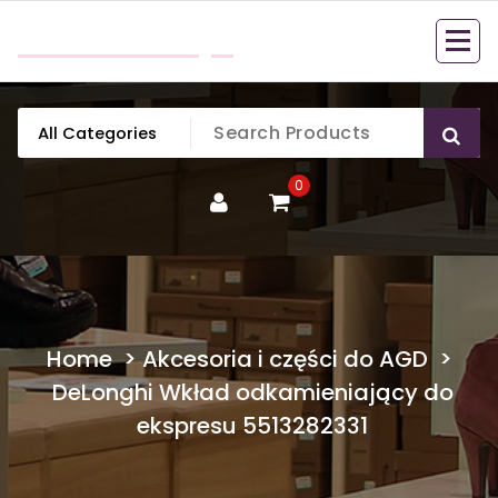
Skip
mobillook.pl
to
content
0
Home
>
Akcesoria i części do AGD
>
DeLonghi Wkład odkamieniający do
ekspresu 5513282331