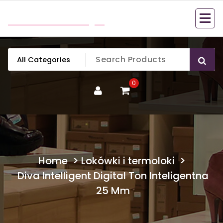
Skip
mobillook.pl
to
content
0
Home
>
Lokówki i termoloki
>
Diva Intelligent Digital Ton Inteligentna
25 Mm