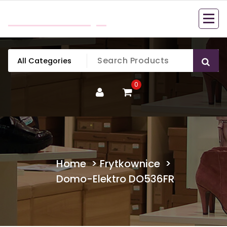
Skip
mobillook.pl
to
content
0
Home
>
Frytkownice
>
Domo-Elektro DO536FR