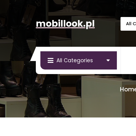
Skip
to
content
mobillook.pl
All Categories
Hom