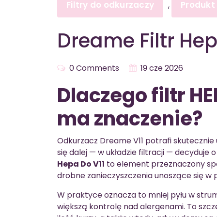
Filtry do odkurzaczy
Produkt
,
Dreame Filtr Hep
0 Comments
19 cze 2026
Dlaczego filtr H
ma znaczenie?
Odkurzacz Dreame V11 potrafi skutecznie u
się dalej — w układzie filtracji — decyduj
Hepa Do V11
to element przeznaczony spe
drobne zanieczyszczenia unoszące się w 
W praktyce oznacza to mniej pyłu w stru
większą kontrolę nad alergenami. To szcz