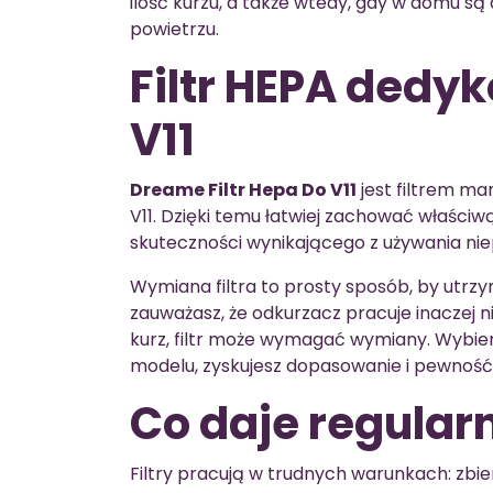
ilość kurzu, a także wtedy, gdy w domu są 
powietrzu.
Filtr HEPA ded
V11
Dreame Filtr Hepa Do V11
jest filtrem m
V11. Dzięki temu łatwiej zachować właści
skuteczności wynikającego z używania nie
Wymiana filtra to prosty sposób, by utrzy
zauważasz, że odkurzacz pracuje inaczej n
kurz, filtr może wymagać wymiany. Wybi
modelu, zyskujesz dopasowanie i pewność 
Co daje regular
Filtry pracują w trudnych warunkach: zbieraj