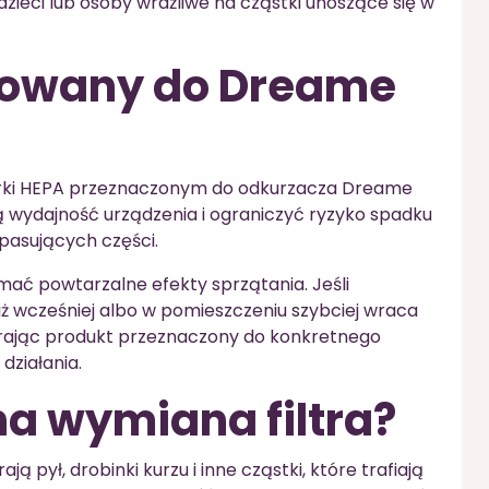
dzieci lub osoby wrażliwe na cząstki unoszące się w
ykowany do Dreame
arki HEPA przeznaczonym do odkurzacza Dreame
wą wydajność urządzenia i ograniczyć ryzyko spadku
pasujących części.
mać powtarzalne efekty sprzątania. Jeśli
iż wcześniej albo w pomieszczeniu szybciej wraca
erając produkt przeznaczony do konkretnego
działania.
na wymiana filtra?
ą pył, drobinki kurzu i inne cząstki, które trafiają