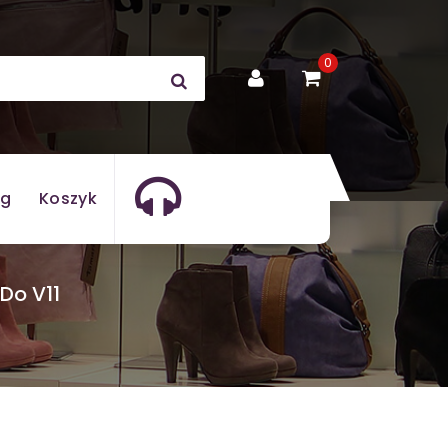
0
og
Koszyk
Do V11