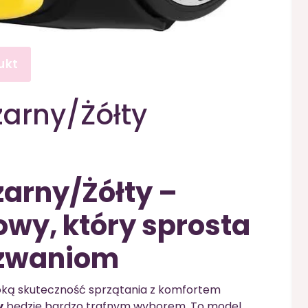
ukt
arny/Żółty
arny/Żółty –
wy, który sprosta
zwaniom
soką skuteczność sprzątania z komfortem
y
będzie bardzo trafnym wyborem. To model