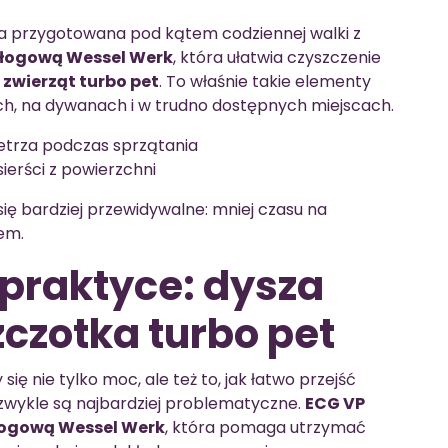
a przygotowana pod kątem codziennej walki z
łogową Wessel Werk
, która ułatwia czyszczenie
 zwierząt turbo pet
. To właśnie takie elementy
ach, na dywanach i w trudno dostępnych miejscach.
etrza podczas sprzątania
sierści z powierzchni
się bardziej przewidywalne: mniej czasu na
em.
praktyce: dysza
zczotka turbo pet
ę nie tylko moc, ale też to, jak łatwo przejść
 zwykle są najbardziej problematyczne.
ECG VP
łogową Wessel Werk
, która pomaga utrzymać