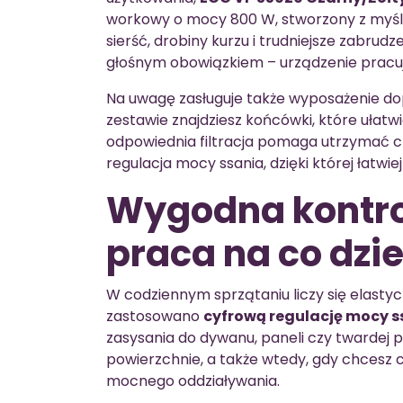
workowy o mocy 800 W, stworzony z myślą
sierść, drobiny kurzu i trudniejsze zabrudz
głośnym obowiązkiem – urządzenie pracuj
Na uwagę zasługuje także wyposażenie do
zestawie znajdziesz końcówki, które ułatwi
odpowiednia filtracja pomaga utrzymać cz
regulacja mocy ssania, dzięki której łatw
Wygodna kontro
praca na co dzi
W codziennym sprzątaniu liczy się elasty
zastosowano
cyfrową regulację mocy s
zasysania do dywanu, paneli czy twardej 
powierzchnie, a także wtedy, gdy chcesz c
mocnego oddziaływania.