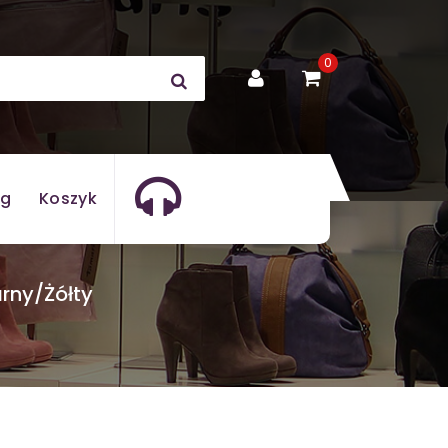
0
og
Koszyk
rny/Żółty