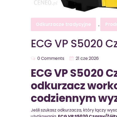
Odkurzacze tradycyjne
Prod
,
ECG VP S5020 Cz
0 Comments
21 cze 2026
ECG VP S5020 Cz
odkurzacz worko
codziennym wy
Jeśli szukasz odkurzacza, który łączy wy
użytkowania,
ECG VP S5020 Czarny/Żółt