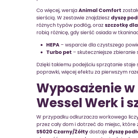
Co więcej, wersja
Animal Comfort
został
sierścią. W zestawie znajdziesz
dyszę pod
różnych typów podłóg, oraz
szczotkę dla
robią różnicę, gdy sierść osiada w tkanin
HEPA
– wsparcie dla czystszego powi
Turbo pet
– skuteczniejsze zbieranie 
Dzięki takiemu podejściu sprzątanie staje 
poprawki, więcej efektu za pierwszym raz
Wyposażenie w 
Wessel Werk i s
W przypadku odkurzacza workowego liczy si
przez cały dom i dotrzeć do miejsc, które
S5020 Czarny/Żółty
dostaje
dyszę pod