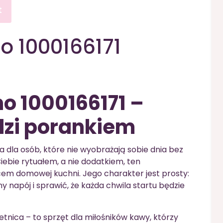
t
o 1000166171
o 1000166171 –
dzi porankiem
 dla osób, które nie wyobrażają sobie dnia bez
 Ciebie rytuałem, a nie dodatkiem, ten
cem domowej kuchni. Jego charakter jest prosty:
apój i sprawić, że każda chwila startu będzie
etnica – to sprzęt dla miłośników kawy, którzy