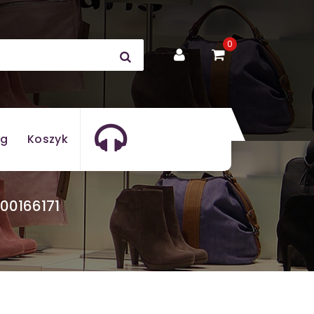
0
og
Koszyk
000166171