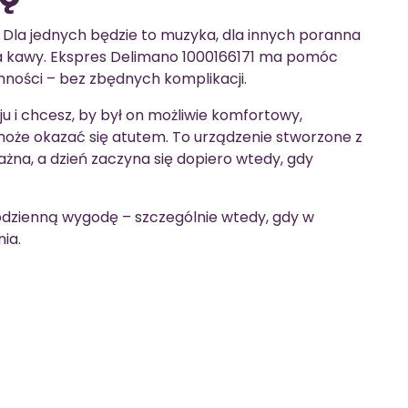
. Dla jednych będzie to muzyka, dla innych poranna
żanka kawy. Ekspres Delimano 1000166171 ma pomóc
ności – bez zbędnych komplikacji.
u i chcesz, by był on możliwie komfortowy,
może okazać się atutem. To urządzenie stworzone z
żna, a dzień zaczyna się dopiero wtedy, gdy
odzienną wygodę – szczególnie wtedy, gdy w
ia.