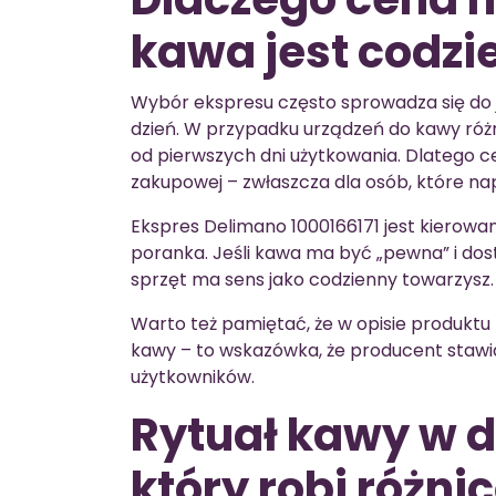
kawa jest codzi
Wybór ekspresu często sprowadza się do je
dzień. W przypadku urządzeń do kawy różn
od pierwszych dni użytkowania. Dlatego ce
zakupowej – zwłaszcza dla osób, które na
Ekspres Delimano 1000166171 jest kierowa
poranka. Jeśli kawa ma być „pewna” i dost
sprzęt ma sens jako codzienny towarzysz.
Warto też pamiętać, że w opisie produktu
kawy – to wskazówka, że producent stawi
użytkowników.
Rytuał kawy w d
który robi różni