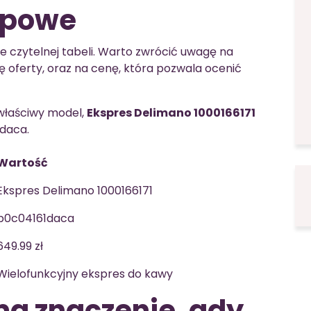
upowe
 czytelnej tabeli. Warto zwrócić uwagę na
ję oferty, oraz na cenę, która pozwala ocenić
 właściwy model,
Ekspres Delimano 1000166171
daca.
Wartość
Ekspres Delimano 1000166171
b0c04161daca
649.99 zł
Wielofunkcyjny ekspres do kawy
a znaczenie, gdy