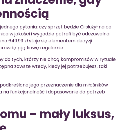
ennością
dnego pytania: czy sprzęt będzie Ci służył na co
ica w jakości i wygodzie potrafi być odczuwalna
na 649.99 zł staje się elementem decyzji
prawdę piją kawę regularnie.
ny do tych, którzy nie chcą kompromisów w rytuale
ępna zawsze wtedy, kiedy jej potrzebujesz, taki
 podkreślono jego przeznaczenie dla miłośników
a na funkcjonalność i dopasowanie do potrzeb
omu – mały luksus,
cę