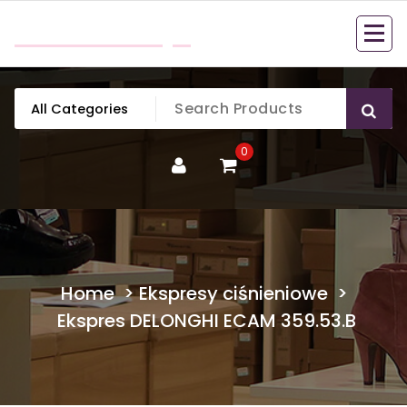
Skip
mobillook.pl
to
content
0
Home
>
Ekspresy ciśnieniowe
>
Ekspres DELONGHI ECAM 359.53.B