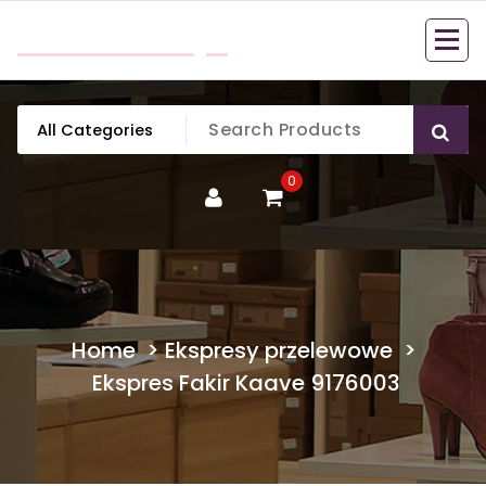
Skip
mobillook.pl
to
content
0
Home
>
Ekspresy przelewowe
>
Ekspres Fakir Kaave 9176003