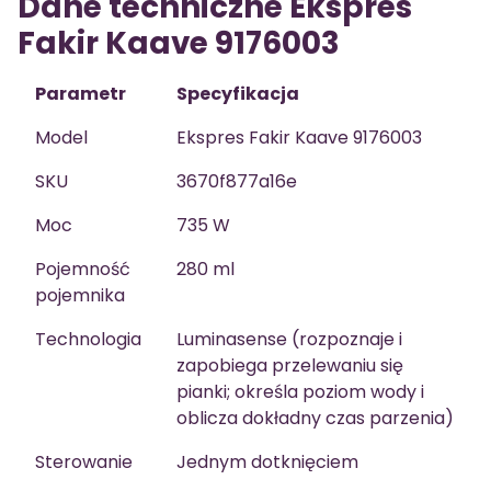
Dane techniczne Ekspres
Fakir Kaave 9176003
Parametr
Specyfikacja
Model
Ekspres Fakir Kaave 9176003
SKU
3670f877a16e
Moc
735 W
Pojemność
280 ml
pojemnika
Technologia
Luminasense (rozpoznaje i
zapobiega przelewaniu się
pianki; określa poziom wody i
oblicza dokładny czas parzenia)
Sterowanie
Jednym dotknięciem