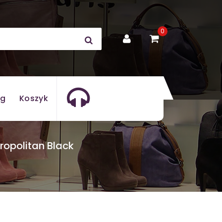
0
og
Koszyk
ropolitan Black