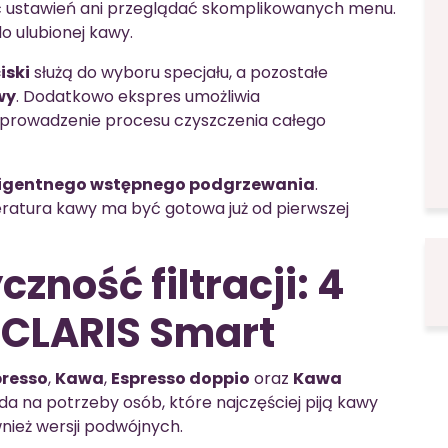
ć ustawień ani przeglądać skomplikowanych menu.
o ulubionej kawy.
iski
służą do wyboru specjału, a pozostałe
wy
. Dodatkowo ekspres umożliwia
prowadzenie procesu czyszczenia całego
ligentnego wstępnego podgrzewania
.
eratura kawy ma być gotowa już od pierwszej
czność filtracji: 4
 CLARIS Smart
presso
,
Kawa
,
Espresso doppio
oraz
Kawa
da na potrzeby osób, które najczęściej piją kawy
nież wersji podwójnych.