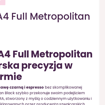
4 Full Metropolitan
A4 Full Metropolitan
rska precyzja w
rmie
awę czarną i espresso
bez skomplikowanej
itan Black szybko przekonuje swoim podejściem
JURA, stworzony z myślą o codziennym użytkowaniu i
deklarowanych przez producenta szwajcarskich