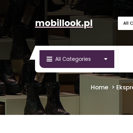
Skip
to
content
mobillook.pl
All Categories
Home
>
Ekspr