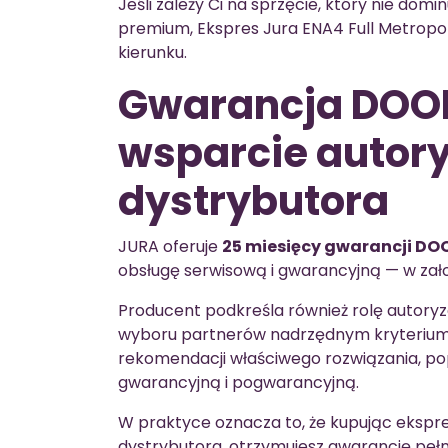
Jeśli zależy Ci na sprzęcie, który nie domi
premium, Ekspres Jura ENA4 Full Metropol
kierunku.
Gwarancja DOO
wsparcie auto
dystrybutora
JURA oferuje
25 miesięcy gwarancji D
obsługę serwisową i gwarancyjną — w zało
Producent podkreśla również rolę autory
wyboru partnerów nadrzędnym kryterium
rekomendacji właściwego rozwiązania, po
gwarancyjną i pogwarancyjną.
W praktyce oznacza to, że kupując eksp
dystrybutora, otrzymujesz gwarancję pełn