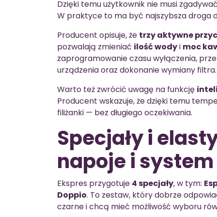
Dzięki temu użytkownik nie musi zgadywa
W praktyce to ma być najszybsza droga d
Producent opisuje, że
trzy aktywne przyc
pozwalają zmieniać
ilość wody
i
moc ka
zaprogramowanie czasu wyłączenia, prze
urządzenia oraz dokonanie wymiany filtra.
Warto też zwrócić uwagę na funkcję
inte
Producent wskazuje, że dzięki temu temp
filiżanki — bez długiego oczekiwania.
Specjały i elasty
napoje i system
Ekspres przygotuje
4 specjały
, w tym:
Es
Doppio
. To zestaw, który dobrze odpowia
czarne i chcą mieć możliwość wyboru rów