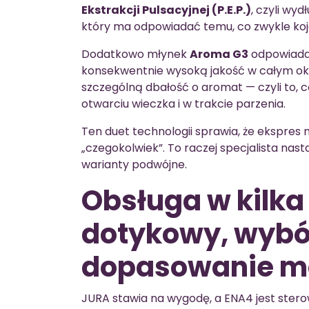
Ekstrakcji Pulsacyjnej (P.E.P.)
, czyli wyd
który ma odpowiadać temu, co zwykle koja
Dodatkowo młynek
Aroma G3
odpowiada 
konsekwentnie wysoką jakość w całym okr
szczególną dbałość o aromat — czyli to, 
otwarciu wieczka i w trakcie parzenia.
Ten duet technologii sprawia, że ekspre
„czegokolwiek”. To raczej specjalista nas
warianty podwójne.
Obsługa w kilka 
dotykowy, wybór
dopasowanie m
JURA stawia na wygodę, a ENA4 jest ste