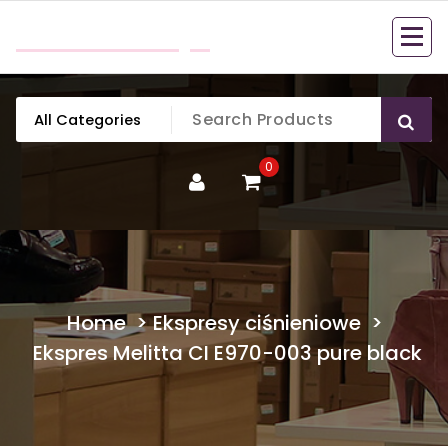
Skip
mobillook.pl
to
content
0
Home
>
Ekspresy ciśnieniowe
>
Ekspres Melitta CI E970-003 pure black