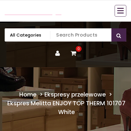
Skip
mobillook.pl
to
content
0
Home
>
Ekspresy przelewowe
>
Ekspres Melitta ENJOY TOP THERM 101707
White