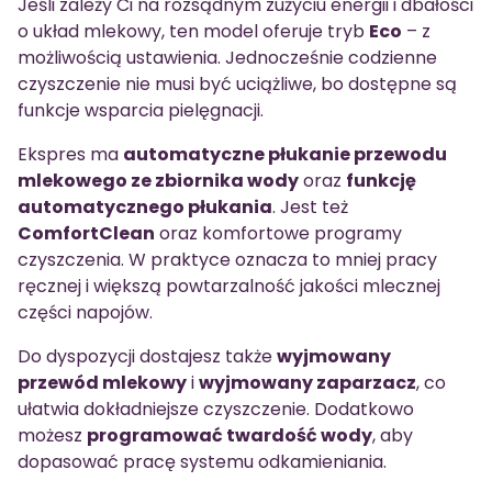
Jeśli zależy Ci na rozsądnym zużyciu energii i dbałości
o układ mlekowy, ten model oferuje tryb
Eco
– z
możliwością ustawienia. Jednocześnie codzienne
czyszczenie nie musi być uciążliwe, bo dostępne są
funkcje wsparcia pielęgnacji.
Ekspres ma
automatyczne płukanie przewodu
mlekowego ze zbiornika wody
oraz
funkcję
automatycznego płukania
. Jest też
ComfortClean
oraz komfortowe programy
czyszczenia. W praktyce oznacza to mniej pracy
ręcznej i większą powtarzalność jakości mlecznej
części napojów.
Do dyspozycji dostajesz także
wyjmowany
przewód mlekowy
i
wyjmowany zaparzacz
, co
ułatwia dokładniejsze czyszczenie. Dodatkowo
możesz
programować twardość wody
, aby
dopasować pracę systemu odkamieniania.