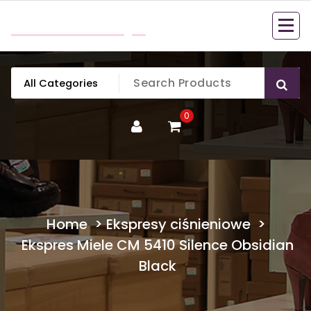
Skip
mobillook.pl
to
content
0
Home
>
Ekspresy ciśnieniowe
>
Ekspres Miele CM 5410 Silence Obsidian
Black