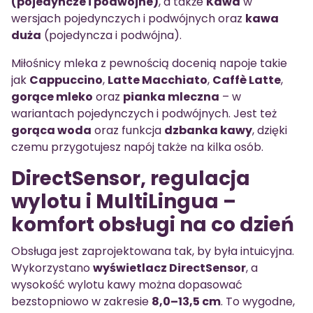
(pojedyncze i podwójne)
, a także
Kawa
w
wersjach pojedynczych i podwójnych oraz
kawa
duża
(pojedyncza i podwójna).
Miłośnicy mleka z pewnością docenią napoje takie
jak
Cappuccino
,
Latte Macchiato
,
Caffè Latte
,
gorące mleko
oraz
pianka mleczna
– w
wariantach pojedynczych i podwójnych. Jest też
gorąca woda
oraz funkcja
dzbanka kawy
, dzięki
czemu przygotujesz napój także na kilka osób.
DirectSensor, regulacja
wylotu i MultiLingua –
komfort obsługi na co dzień
Obsługa jest zaprojektowana tak, by była intuicyjna.
Wykorzystano
wyświetlacz DirectSensor
, a
wysokość wylotu kawy można dopasować
bezstopniowo w zakresie
8,0–13,5 cm
. To wygodne,