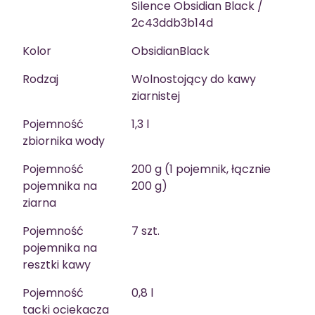
Silence Obsidian Black /
2c43ddb3b14d
Kolor
ObsidianBlack
Rodzaj
Wolnostojący do kawy
ziarnistej
Pojemność
1,3 l
zbiornika wody
Pojemność
200 g (1 pojemnik, łącznie
pojemnika na
200 g)
ziarna
Pojemność
7 szt.
pojemnika na
resztki kawy
Pojemność
0,8 l
tacki ociekacza