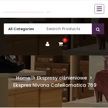
Skip
mobillook.pl
to
content
0
Home
>
Ekspresy ciśnieniowe
>
Ekspres Nivona CafeRomatica 769