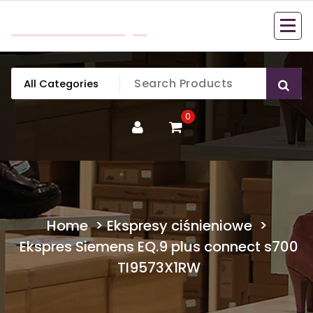
Skip
mobillook.pl
to
content
0
Home
>
Ekspresy ciśnieniowe
>
Ekspres Siemens EQ.9 plus connect s700
TI9573X1RW