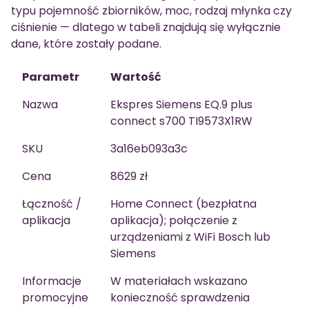
typu pojemność zbiorników, moc, rodzaj młynka czy
ciśnienie — dlatego w tabeli znajdują się wyłącznie
dane, które zostały podane.
Parametr
Wartość
Nazwa
Ekspres Siemens EQ.9 plus
connect s700 TI9573X1RW
SKU
3a16eb093a3c
Cena
8629 zł
Łączność /
Home Connect (bezpłatna
aplikacja
aplikacja); połączenie z
urządzeniami z WiFi Bosch lub
Siemens
Informacje
W materiałach wskazano
promocyjne
konieczność sprawdzenia