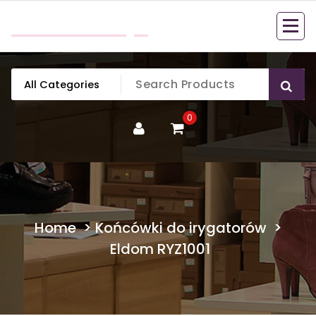
Skip
mobillook.pl
to
content
0
Home
>
Końcówki do irygatorów
>
Eldom RYZ1001