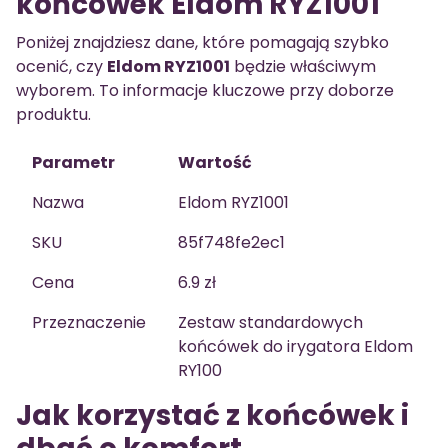
końcówek Eldom RYZ1001
Poniżej znajdziesz dane, które pomagają szybko
ocenić, czy
Eldom RYZ1001
będzie właściwym
wyborem. To informacje kluczowe przy doborze
produktu.
Parametr
Wartość
Nazwa
Eldom RYZ1001
SKU
85f748fe2ec1
Cena
6.9 zł
Przeznaczenie
Zestaw standardowych
końcówek do irygatora Eldom
RY100
Jak korzystać z końcówek i