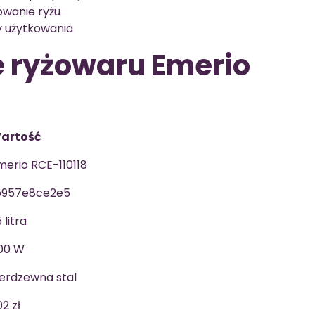
wanie ryżu
y użytkowania
e ryżowaru Emerio
artość
merio RCE-110118
b957e8ce2e5
5 litra
00 W
ierdzewna stal
2 zł