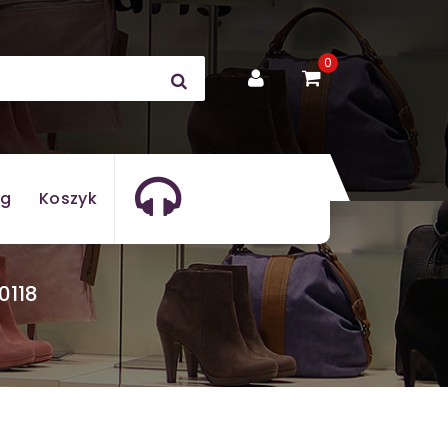
0
og
Koszyk
0118