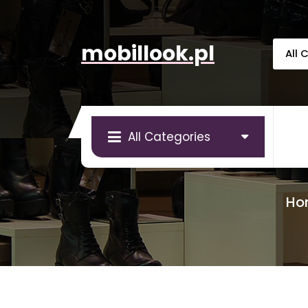
Skip
to
content
mobillook.pl
All Categories
Ho