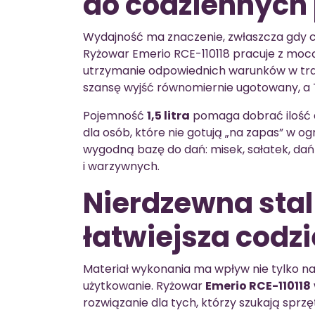
do codziennych 
Wydajność ma znaczenie, zwłaszcza gdy c
Ryżowar Emerio RCE-110118 pracuje z mo
utrzymanie odpowiednich warunków w trak
szansę wyjść równomiernie ugotowany, a T
Pojemność
1,5 litra
pomaga dobrać ilość 
dla osób, które nie gotują „na zapas” w o
wygodną bazę do dań: misek, sałatek, d
i warzywnych.
Nierdzewna stal 
łatwiejsza codz
Materiał wykonania ma wpływ nie tylko na
użytkowanie. Ryżowar
Emerio RCE-110118
rozwiązanie dla tych, którzy szukają sprz