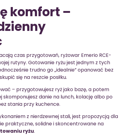
ię komfort –
dzienny
c
skracają czas przygotowań, ryżowar Emerio RCE-
jej rutyny. Gotowanie ryżu jest jednym z tych
ednocześnie trudno go „idealnie” opanować bez
upić się na reszcie posiłku.
nować – przygotowujesz ryż jako bazę, a potem
j skomponujesz danie na lunch, kolację albo po
ez stania przy kuchence.
ykonaniem z nierdzewnej stali, jest propozycją dla
ie praktyczne, solidne i skoncentrowane na
towaniu ryżu
.