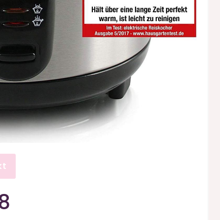
kt
18