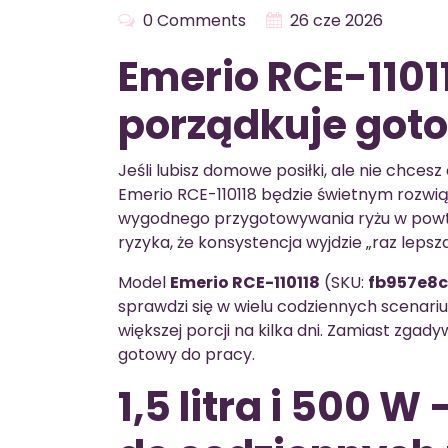
0 Comments
26 cze 2026
Emerio RCE-11011
porządkuje got
Jeśli lubisz domowe posiłki, ale nie chce
Emerio RCE-110118 będzie świetnym rozwi
wygodnego przygotowywania ryżu w powtar
ryzyka, że konsystencja wyjdzie „raz lepsza
Model
Emerio RCE-110118
(SKU:
fb957e8c
sprawdzi się w wielu codziennych scenari
większej porcji na kilka dni. Zamiast zgady
gotowy do pracy.
1,5 litra i 500