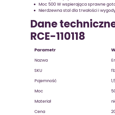
Moc 500 W wspierająca sprawne goto
Nierdzewna stal dla trwałości i wygod
Dane techniczn
RCE-110118
Parametr
W
Nazwa
E
SKU
f
Pojemność
1,
Moc
5
Materiał
n
Cena
20