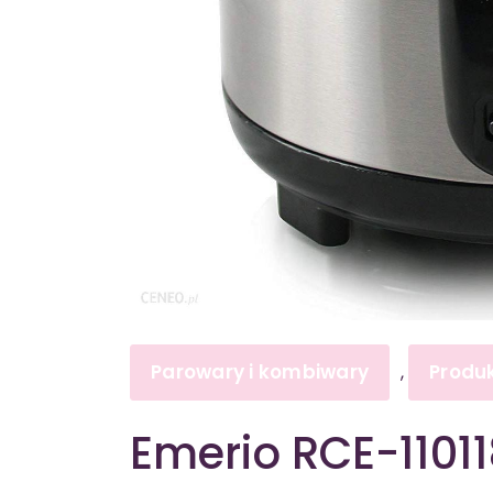
Parowary i kombiwary
Produ
,
Emerio RCE-1101