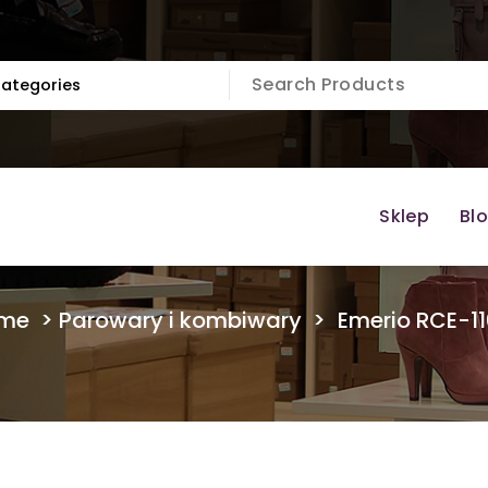
Sklep
Bl
me
>
Parowary i kombiwary
>
Emerio RCE-11