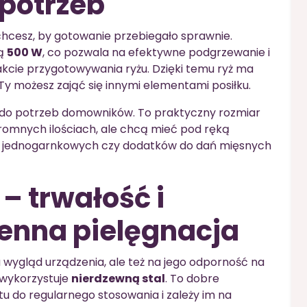
potrzeb
hcesz, by gotowanie przebiegało sprawnie.
cą
500 W
, co pozwala na efektywne podgrzewanie i
cie przygotowywania ryżu. Dzięki temu ryż ma
y możesz zająć się innymi elementami posiłku.
do potrzeb domowników. To praktyczny rozmiar
gromnych ilościach, ale chcą mieć pod ręką
ań jednogarnkowych czy dodatków do dań mięsnych
– trwałość i
ienna pielęgnacja
 wygląd urządzenia, ale też na jego odporność na
wykorzystuje
nierdzewną stal
. To dobre
ętu do regularnego stosowania i zależy im na