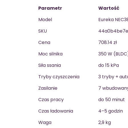
Parametr
Wartość
Model
Eureka NEC3
SKU
44a0b4be7
Cena
708.14 zł
Moc silnika
350 W (BLDC
Siła ssania
do 15 kPa
Tryby czyszczenia
3 tryby + au
Zasilanie
7 wbudowanyc
Czas pracy
do 50 minut
Czas ładowania
4–5 godzin
Waga
2,9 kg