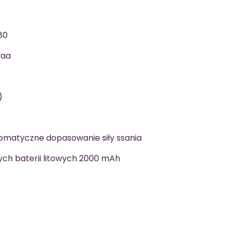
80
eaa
)
tomatyczne dopasowanie siły ssania
h baterii litowych 2000 mAh