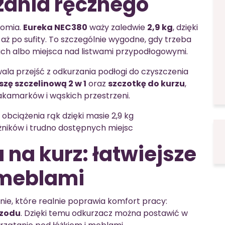
zania ręcznego
nomia.
Eureka NEC380
waży zaledwie
2,9 kg
, dzięki
aż po sufity. To szczególnie wygodne, gdy trzeba
anach albo miejsca nad listwami przypodłogowymi.
wala przejść z odkurzania podłogi do czyszczenia
szę szczelinową 2 w 1
oraz
szczotkę do kurzu
,
zakamarków i wąskich przestrzeni.
obciążenia rąk dzięki masie 2,9 kg
żników i trudno dostępnych miejsc
na kurz: łatwiejsze
 meblami
ie, które realnie poprawia komfort pracy:
rzodu
. Dzięki temu odkurzacz można postawić w