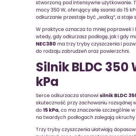
stworzoną pod intensywne użytkowanie. T
mocy 350 W, oferujący siłę ssania do 15 k
odkurzanie przestaje być „walką”, a staj
W praktyce oznacza to mniej poprawek i 
wtedy, gdy odkurzasz podłogę, jak i gdy 
NEC380
ma trzy tryby czyszczenia i pozw
do rodzaju zabrudzeń oraz powierzchni.
Silnik BLDC 350 W
kPa
Serce odkurzacza stanowi
silnik BLDC 3
skuteczność przy zachowaniu rozsądnej wy
do
15 kPa
, co ma znaczenie szczególnie w
na twardych podłogach zalegają okruchy i
Trzy tryby czyszczenia ułatwiają dopas