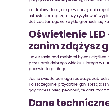
pozycji
całkowicie płaskiej
, co ułatwia s
To drobny detal, ale przy sprzątaniu reg
ustawieniem sprzętu czy ryzykować wygin
dotrzeć tam, gdzie zwykle gromadzi się ku
Oświetlenie LED 
zanim zdążysz g
Odkurzanie pod meblami bywa uciążliwe ni
przez brak dobrego widoku. Dlatego w
Eu
podświetla podłogę.
Jasne światło pomaga zauważyć zabrudze
To szczególnie przydatne, gdy sprzątasz 
gdy chcesz mieć pewność, że odkurzacz ze
Dane techniczn