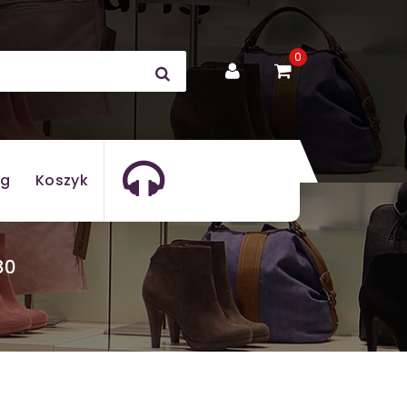
0
og
Koszyk
80