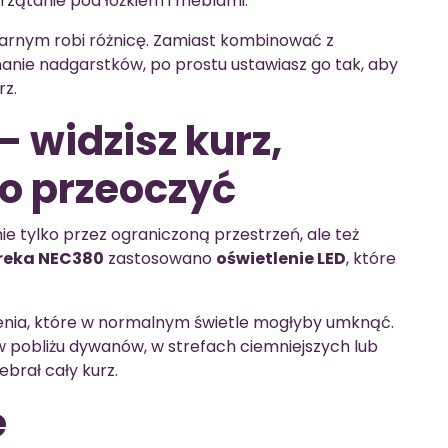
przątanie pod łóżkiem i meblami.
ularnym robi różnicę. Zamiast kombinować z
anie nadgarstków, po prostu ustawiasz go tak, aby
rz.
– widzisz kurz,
o przeoczyć
e tylko przez ograniczoną przestrzeń, ale też
reka NEC380
zastosowano
oświetlenie LED
, które
nia, które w normalnym świetle mogłyby umknąć.
w pobliżu dywanów, w strefach ciemniejszych lub
brał cały kurz.
e