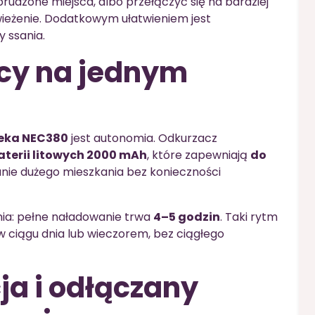
rudzone miejsca, albo przełączyć się na bardziej
wieżenie. Dodatkowym ułatwieniem jest
 ssania.
acy na jednym
eka NEC380
jest autonomia. Odkurzacz
erii litowych 2000 mAh
, które zapewniają
do
anie dużego mieszkania bez konieczności
ia: pełne naładowanie trwa
4–5 godzin
. Taki rytm
 ciągu dnia lub wieczorem, bez ciągłego
ja i odłączany