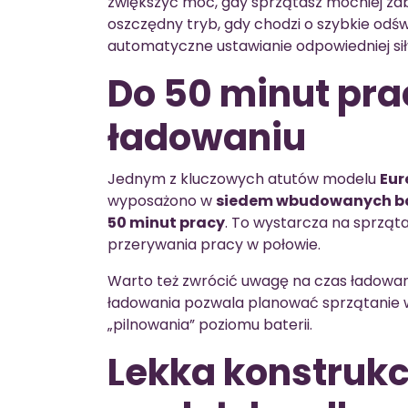
zwiększyć moc, gdy sprzątasz mocniej zab
oszczędny tryb, gdy chodzi o szybkie odś
automatyczne ustawianie odpowiedniej siły
Do 50 minut pr
ładowaniu
Jednym z kluczowych atutów modelu
Eur
wyposażono w
siedem wbudowanych bat
50 minut pracy
. To wystarcza na sprząt
przerywania pracy w połowie.
Warto też zwrócić uwagę na czas ładowan
ładowania pozwala planować sprzątanie w
„pilnowania” poziomu baterii.
Lekka konstrukc