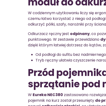
moduł do odkur
W codziennym użytkowaniu liczy się ergo
czemu łatwo korzystać z niego od podłogi 
odkurzyć półki, szafy, narożniki przy ści
Odkurzacz ręczny jest
odpinany
, co poz
punktowego. W zestawie przewidziano
dy
dzięki którym łatwiej dotrzesz do kątów, 
Od podłogi do sufitu bez nadmiernego 
Tryb ręczny ułatwia czyszczenie naro
Przód pojemnika 
sprzątanie pod
W
Eureka NEC380
zastosowano rozwiązan
pojemnik na kurz został przesunięty
do p