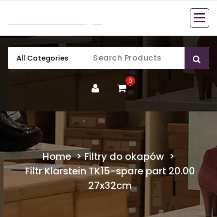
Skip
mobillook.pl
to
content
0
Home
>
Filtry do okapów
>
Filtr Klarstein TK15-spare part 20.00
27x32cm