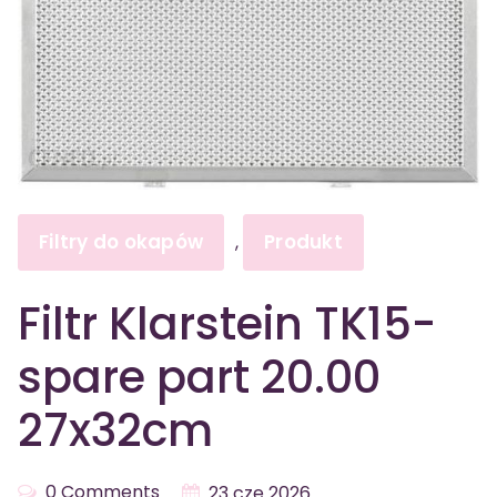
Filtry do okapów
Produkt
,
Filtr Klarstein TK15-
spare part 20.00
27x32cm
0 Comments
23 cze 2026