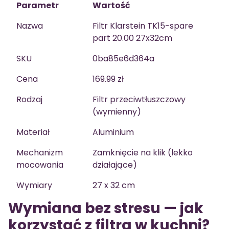
Parametr
Wartość
Nazwa
Filtr Klarstein TK15-spare
part 20.00 27x32cm
SKU
0ba85e6d364a
Cena
169.99 zł
Rodzaj
Filtr przeciwtłuszczowy
(wymienny)
Materiał
Aluminium
Mechanizm
Zamknięcie na klik (lekko
mocowania
działające)
Wymiary
27 x 32 cm
Wymiana bez stresu — jak
korzystać z filtra w kuchni?