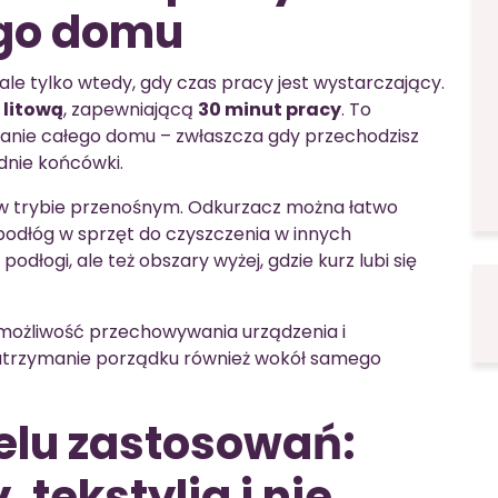
ego domu
 tylko wtedy, gdy czas pracy jest wystarczający.
 litową
, zapewniającą
30 minut pracy
. To
anie całego domu – zwłaszcza gdy przechodzisz
dnie końcówki.
w trybie przenośnym. Odkurzacz można łatwo
 podłóg w sprzęt do czyszczenia w innych
odłogi, ale też obszary wyżej, gdzie kurz lubi się
możliwość przechowywania urządzenia i
 utrzymanie porządku również wokół samego
elu zastosowań:
 tekstylia i nie