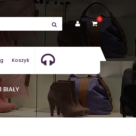
0
og
Koszyk
 BIAŁY