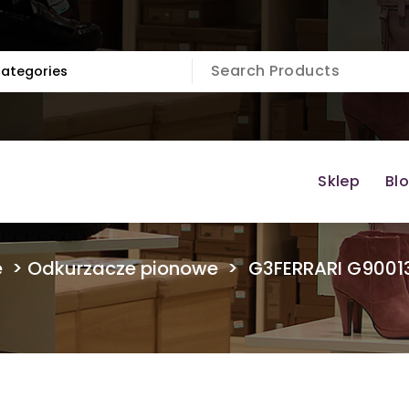
Sklep
Bl
e
>
Odkurzacze pionowe
>
G3FERRARI G90013