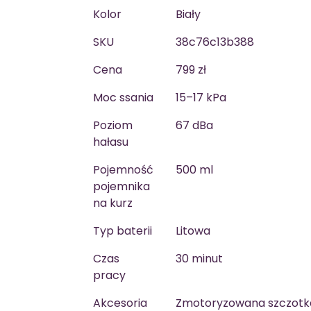
Kolor
Biały
SKU
38c76c13b388
Cena
799 zł
Moc ssania
15–17 kPa
Poziom
67 dBa
hałasu
Pojemność
500 ml
pojemnika
na kurz
Typ baterii
Litowa
Czas
30 minut
pracy
Akcesoria
Zmotoryzowana szczotk