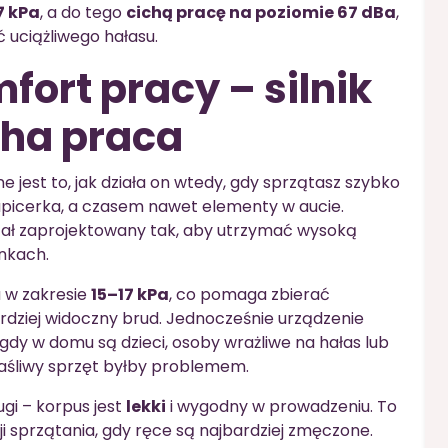
7 kPa
, a do tego
cichą pracę na poziomie 67 dBa
,
 uciążliwego hałasu.
fort pracy – silnik
cha praca
jest to, jak działa on wtedy, gdy sprzątasz szybko
apicerka, a czasem nawet elementy w aucie.
ał zaprojektowany tak, aby utrzymać wysoką
nkach.
a w zakresie
15–17 kPa
, co pomaga zbierać
ardziej widoczny brud. Jednocześnie urządzenie
, gdy w domu są dzieci, osoby wrażliwe na hałas lub
łaśliwy sprzęt byłby problemem.
gi – korpus jest
lekki
i wygodny w prowadzeniu. To
ji sprzątania, gdy ręce są najbardziej zmęczone.