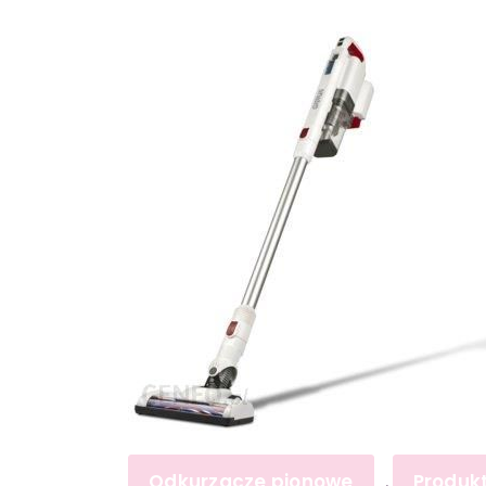
Odkurzacze pionowe
Produk
,