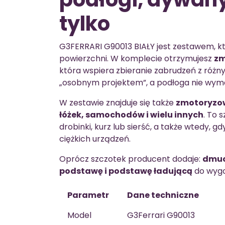
tylko
G3FERRARI G90013 BIAŁY jest zestawem, 
powierzchni. W komplecie otrzymujesz
zm
która wspiera zbieranie zabrudzeń z różn
„osobnym projektem”, a podłoga nie wym
W zestawie znajduje się także
zmotoryzow
łóżek, samochodów i wielu innych
. To 
drobinki, kurz lub sierść, a także wtedy,
ciężkich urządzeń.
Oprócz szczotek producent dodaje:
dmuc
podstawę i podstawę ładującą
do wyg
Parametr
Dane techniczne
Model
G3Ferrari G90013