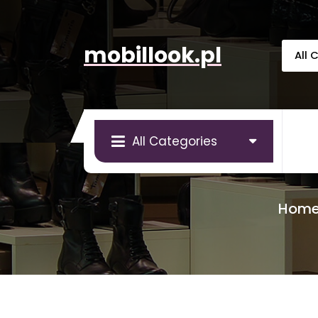
Skip
to
content
mobillook.pl
All Categories
Hom