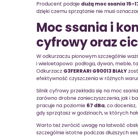
Producent podaje
dużą moc ssania 15–1
dzięki czemu sprzątanie nie musi oznaczać
Moc ssania i kom
cyfrowy oraz ci
W odkurzaczu pionowym szczególnie ważne 
i wieloetapowo: podłoga, dywan, meble, t
Odkurzacz
G3FERRARI G90013 BIAŁY
zost
efektywność czyszczenia w różnych waru
Silnik cyfrowy przekłada się na moc ssani
zarówno drobne zanieczyszczenia, jak i b
pracuje na poziomie
67 dBa
, co docenisz
gdy sprzątasz w godzinach, w których ha
Warto też zwrócić uwagę na łatwość obsłu
szczególnie istotne podczas dłuższych ses