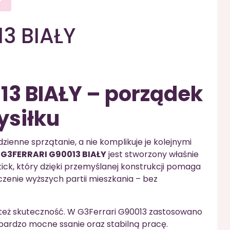
3 BIAŁY
3 BIAŁY – porządek
ysiłku
dzienne sprzątanie, a nie komplikuje je kolejnymi
l
G3FERRARI G90013 BIAŁY
jest stworzony właśnie
tick, który dzięki przemyślanej konstrukcji pomaga
czenie wyższych partii mieszkania – bez
e też skuteczność. W G3Ferrari G90013 zastosowano
 bardzo mocne ssanie oraz stabilną pracę.