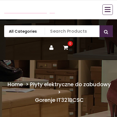
Skip
mobillook.pl
to
content
0
Home
>
Płyty elektryczne do zabudowy
>
Gorenje IT321BCSC