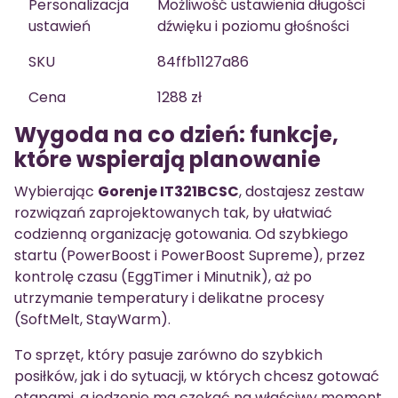
Personalizacja
Możliwość ustawienia długości
ustawień
dźwięku i poziomu głośności
SKU
84ffb1127a86
Cena
1288 zł
Wygoda na co dzień: funkcje,
które wspierają planowanie
Wybierając
Gorenje IT321BCSC
, dostajesz zestaw
rozwiązań zaprojektowanych tak, by ułatwiać
codzienną organizację gotowania. Od szybkiego
startu (PowerBoost i PowerBoost Supreme), przez
kontrolę czasu (EggTimer i Minutnik), aż po
utrzymanie temperatury i delikatne procesy
(SoftMelt, StayWarm).
To sprzęt, który pasuje zarówno do szybkich
posiłków, jak i do sytuacji, w których chcesz gotować
etapami, a jedzenie ma czekać na właściwy moment