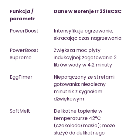
Funkcja /
Dane w Gorenje IT321BCSC
parametr
PowerBoost
Intensyfikuje ogrzewanie,
skracając czas nagrzewania
PowerBoost
Zwiększa moc płyty
Supreme
indukcyjnej; zagotowanie 2
litrów wody w 4,2 minuty
EggTimer
Niepołączony ze strefami
gotowania; niezależny
minutnik z sygnałem
dźwiękowym
SoftMelt
Delikatne topienie w
temperaturze 42°C
(czekolada/masło); może
służyć do delikatnego