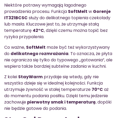
Niektóre potrawy wymagają łagodnego
prowadzenia procesu. Funkcja
SoftMelt
w
Gorenje
IT321BCSC
służy do delikatnego topienia czekolady
lub masła. Kluczowe jest to, że utrzymuje stałą
temperaturę
42°C
, dzięki czemu można topić bez
ryzyka przypalenia.
Co ważne,
SoftMelt
może być też wykorzystywany
do
delikatnego rozmrażania
. To oznacza, że płyta
nie ogranicza się tylko do typowego „gotowania”, ale
wspiera także bardziej subtelne zadania w kuchni.
Z kolei
StayWarm
przydaje się wtedy, gdy nie
wszystko dzieje się w idealnej kolejności. Funkcja
utrzymuje żywność w stałej temperaturze
70°C
aż
do momentu podania posiłku. Dzięki temu jedzenie
zachowuje
pierwotny smak i temperaturę
, dopóki
nie będzie gotowe do podania.