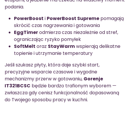
podania.
PowerBoost
i
PowerBoost Supreme
pomagają
skrócić czas nagrzewania i gotowania
EggTimer
odmierza czas niezależnie od stref,
ograniczając ryzyko pomyłek
SoftMelt
oraz
StayWarm
wspierają delikatne
topienie i utrzymanie temperatury
Jeśli szukasz płyty, która daje szybki start,
precyzyjne wsparcie czasowe i wygodne
mechanizmy przerw w gotowaniu,
Gorenje
IT321BCSC
będzie bardzo trafionym wyborem —
zwłaszcza gdy cenisz funkcjonalność dopasowaną
do Twojego sposobu pracy w kuchni.