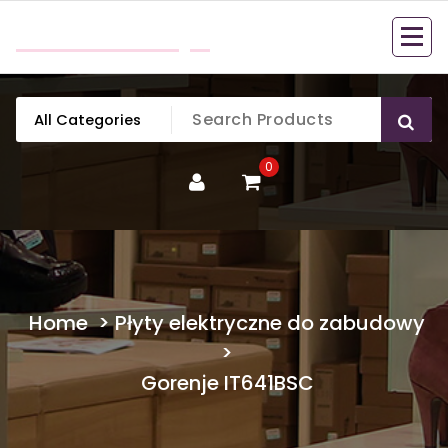
Skip
mobillook.pl
to
content
0
Home
>
Płyty elektryczne do zabudowy
>
Gorenje IT641BSC