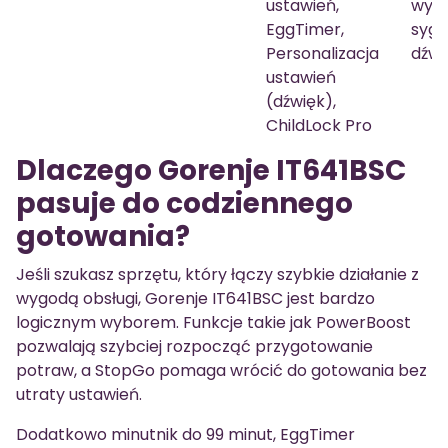
ustawień,
wyłą
EggTimer,
sygn
Personalizacja
dźw
ustawień
(dźwięk),
ChildLock Pro
Dlaczego Gorenje IT641BSC
pasuje do codziennego
gotowania?
Jeśli szukasz sprzętu, który łączy szybkie działanie z
wygodą obsługi, Gorenje IT641BSC jest bardzo
logicznym wyborem. Funkcje takie jak PowerBoost
pozwalają szybciej rozpocząć przygotowanie
potraw, a StopGo pomaga wrócić do gotowania bez
utraty ustawień.
Dodatkowo minutnik do 99 minut, EggTimer