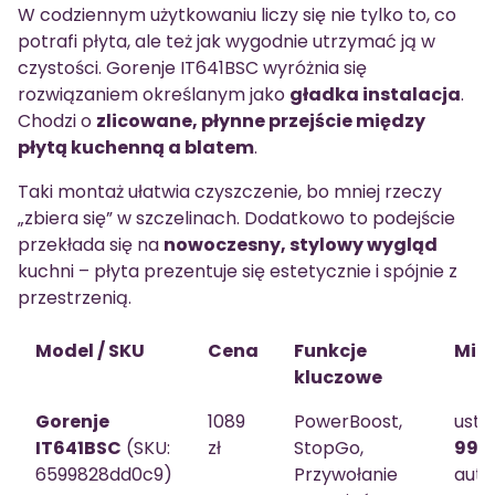
W codziennym użytkowaniu liczy się nie tylko to, co
potrafi płyta, ale też jak wygodnie utrzymać ją w
czystości. Gorenje IT641BSC wyróżnia się
rozwiązaniem określanym jako
gładka instalacja
.
Chodzi o
zlicowane, płynne przejście między
płytą kuchenną a blatem
.
Taki montaż ułatwia czyszczenie, bo mniej rzeczy
„zbiera się” w szczelinach. Dodatkowo to podejście
przekłada się na
nowoczesny, stylowy wygląd
kuchni – płyta prezentuje się estetycznie i spójnie z
przestrzenią.
Model / SKU
Cena
Funkcje
Min
kluczowe
Gorenje
1089
PowerBoost,
usta
IT641BSC
(SKU:
zł
StopGo,
99 
6599828dd0c9)
Przywołanie
aut