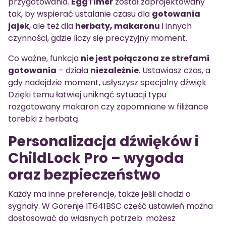
przygotowania.
EggTimer
został zaprojektowany
tak, by wspierać ustalanie czasu dla
gotowania
jajek
, ale też dla
herbaty, makaronu
i innych
czynności, gdzie liczy się precyzyjny moment.
Co ważne, funkcja
nie jest połączona ze strefami
gotowania
– działa
niezależnie
. Ustawiasz czas, a
gdy nadejdzie moment, usłyszysz specjalny dźwięk.
Dzięki temu łatwiej uniknąć sytuacji typu
rozgotowany makaron czy zapomniane w filiżance
torebki z herbatą.
Personalizacja dźwięków i
ChildLock Pro – wygoda
oraz bezpieczeństwo
Każdy ma inne preferencje, także jeśli chodzi o
sygnały. W Gorenje IT641BSC część ustawień można
dostosować do własnych potrzeb: możesz