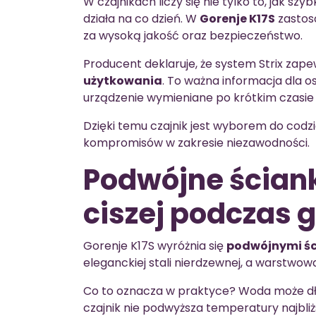
W czajnikach liczy się nie tylko to, jak szy
działa na co dzień. W
Gorenje K17S
zasto
za wysoką jakość oraz bezpieczeństwo.
Producent deklaruje, że system Strix zap
użytkowania
. To ważna informacja dla os
urządzenie wymieniane po krótkim czasie 
Dzięki temu czajnik jest wyborem do cod
kompromisów w zakresie niezawodności.
Podwójne ścianki
ciszej podczas 
Gorenje K17S wyróżnia się
podwójnymi ś
eleganckiej stali nierdzewnej, a warstw
Co to oznacza w praktyce? Woda może dł
czajnik nie podwyższa temperatury najbliż