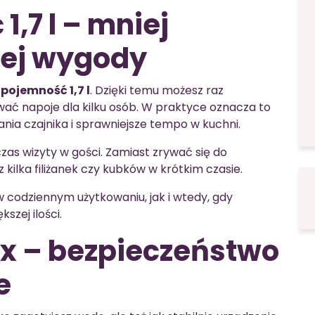
,7 l – mniej
cej wygody
t
pojemność 1,7 l
. Dzięki temu możesz raz
ać napoje dla kilku osób. W praktyce oznacza to
ia czajnika i sprawniejsze tempo w kuchni.
zas wizyty w gości. Zamiast zrywać się do
z kilka filiżanek czy kubków w krótkim czasie.
 codziennym użytkowaniu, jak i wtedy, gdy
zej ilości.
ix – bezpieczeństwo
e