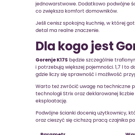
jednowarstwowe. Dodatkowo podwójne ścia
co zwiększa komfort domowników.
Jeśli cenisz spokojną kuchnię, w której g
detal ma realne znaczenie.
Dla kogo jest Go
Gorenje K17S
będzie szczególnie trafiony
i potrzebują większej pojemności. 1,7 l to
gdzie liczy się sprawność i możliwość prz
Warto też zwrócić uwagę na techniczne po
technologii Strix oraz deklarowanej liczb
eksploatację.
Podwójne ścianki docenią użytkownicy, k
oraz cieszyć się cichszą pracą czajnika 
Parametr
War