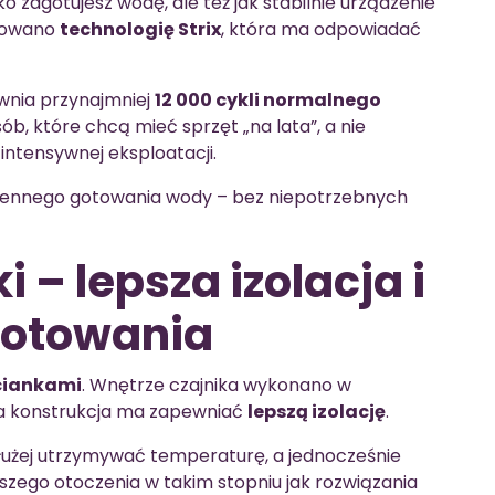
bko zagotujesz wodę, ale też jak stabilnie urządzenie
sowano
technologię Strix
, która ma odpowiadać
ewnia przynajmniej
12 000 cykli normalnego
ób, które chcą mieć sprzęt „na lata”, a nie
intensywnej eksploatacji.
ziennego gotowania wody – bez niepotrzebnych
 – lepsza izolacja i
gotowania
ciankami
. Wnętrze czajnika wykonano w
owa konstrukcja ma zapewniać
lepszą izolację
.
użej utrzymywać temperaturę, a jednocześnie
szego otoczenia w takim stopniu jak rozwiązania