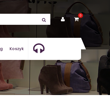
0
og
Koszyk