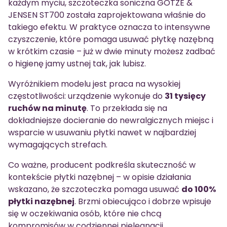
każdym myciu, szczoteczka soniczna GÖTZE &
JENSEN ST700 została zaprojektowana właśnie do
takiego efektu. W praktyce oznacza to intensywne
czyszczenie, które pomaga usuwać płytkę nazębną
w krótkim czasie – już w dwie minuty możesz zadbać
o higienę jamy ustnej tak, jak lubisz.
Wyróżnikiem modelu jest praca na wysokiej
częstotliwości: urządzenie wykonuje do
31 tysięcy
ruchów na minutę
. To przekłada się na
dokładniejsze docieranie do newralgicznych miejsc i
wsparcie w usuwaniu płytki nawet w najbardziej
wymagających strefach.
Co ważne, producent podkreśla skuteczność w
kontekście płytki nazębnej – w opisie działania
wskazano, że szczoteczka pomaga usuwać
do 100%
płytki nazębnej
. Brzmi obiecująco i dobrze wpisuje
się w oczekiwania osób, które nie chcą
kompromisów w codziennej pielęgnacji.