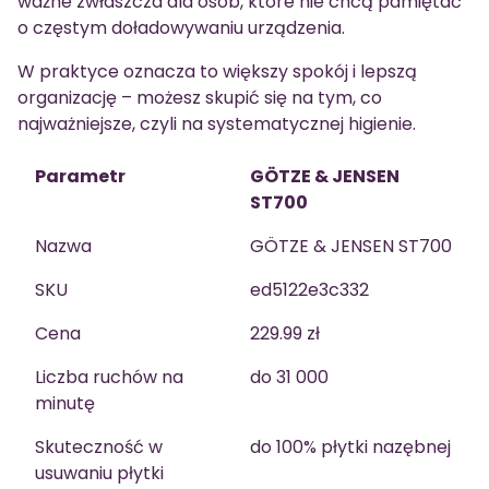
ważne zwłaszcza dla osób, które nie chcą pamiętać
o częstym doładowywaniu urządzenia.
W praktyce oznacza to większy spokój i lepszą
organizację – możesz skupić się na tym, co
najważniejsze, czyli na systematycznej higienie.
Parametr
GÖTZE & JENSEN
ST700
Nazwa
GÖTZE & JENSEN ST700
SKU
ed5122e3c332
Cena
229.99 zł
Liczba ruchów na
do 31 000
minutę
Skuteczność w
do 100% płytki nazębnej
usuwaniu płytki