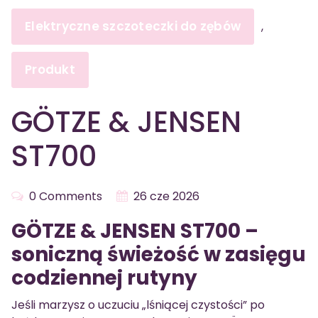
Elektryczne szczoteczki do zębów
,
Produkt
GÖTZE & JENSEN
ST700
0 Comments
26 cze 2026
GÖTZE & JENSEN ST700 –
soniczną świeżość w zasięgu
codziennej rutyny
Jeśli marzysz o uczuciu „lśniącej czystości” po