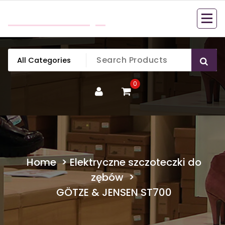
Skip
mobillook.pl
to
content
0
Home
>
Elektryczne szczoteczki do
zębów
>
GÖTZE & JENSEN ST700