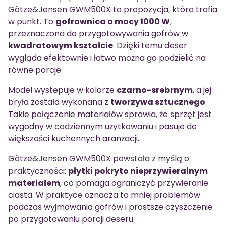
Götze&Jensen GWM500X to propozycja, która trafia
w punkt. To
gofrownica o mocy 1000 W
,
przeznaczona do przygotowywania gofrów w
kwadratowym kształcie
. Dzięki temu deser
wygląda efektownie i łatwo można go podzielić na
równe porcje.
Model występuje w kolorze
czarno-srebrnym
, a jej
bryła została wykonana z
tworzywa sztucznego
.
Takie połączenie materiałów sprawia, że sprzęt jest
wygodny w codziennym użytkowaniu i pasuje do
większości kuchennych aranżacji.
Götze&Jensen GWM500X powstała z myślą o
praktyczności:
płytki pokryto nieprzywieralnym
materiałem
, co pomaga ograniczyć przywieranie
ciasta. W praktyce oznacza to mniej problemów
podczas wyjmowania gofrów i prostsze czyszczenie
po przygotowaniu porcji deseru.