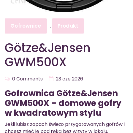
Gofrownice
Produkt
,
Götze&Jensen
GWM500X
0 Comments
23 cze 2026
Gofrownica Götze&Jensen
GWM500X – domowe gofry
w kwadratowym stylu
Jeśli lubisz zapach świeżo przygotowanych gofrów i
chcesz mieć je pod ręką bez wizyty w lokalu,