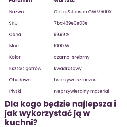
Parametr
Wartość
Nazwa
Götze&Jensen GWM500X
SKU
7ba439e0e03e
Cena
99.99 zł
Moc
1000 W
Kolor
czarno-srebrny
Kształt gofrów
kwadratowy
Obudowa
tworzywo sztuczne
Płytki
nieprzywieralny materiał
Dla kogo będzie najlepsza i
jak wykorzystać ją w
kuchni?