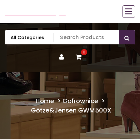
Skip
mobillook.pl
to
content
0
Home
>
Gofrownice
>
Götze&Jensen GWM500X