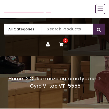
Skip
mobillook.pl
to
content
0
Home
>
Odkurzacze automatyczne
>
Gyro V-tac VT-5555