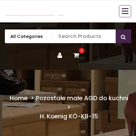
Skip
mobillook.pl
to
content
0
Home
>
Pozostałe małe AGD do kuchni
>
H. Koenig KÖ-KB-15