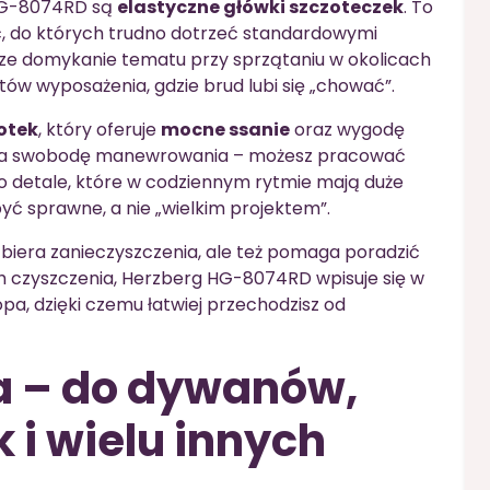
HG-8074RD są
elastyczne główki szczoteczek
. To
, do których trudno dotrzeć standardowymi
ze domykanie tematu przy sprzątaniu w okolicach
ów wyposażenia, gdzie brud lubi się „chować”.
otek
, który oferuje
mocne ssanie
oraz wygodę
ę na swobodę manewrowania – możesz pracować
 To detale, które w codziennym rytmie mają duże
yć sprawne, a nie „wielkim projektem”.
ko zbiera zanieczyszczenia, ale też pomaga poradzić
h czyszczenia, Herzberg HG-8074RD wpisuje się w
opa, dzięki czemu łatwiej przechodzisz od
 – do dywanów,
 i wielu innych