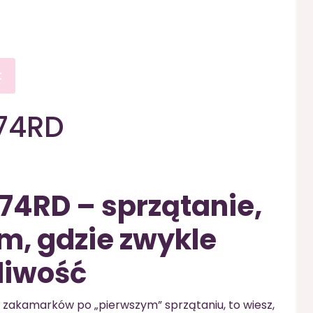
t
74RD
74RD – sprzątanie,
am, gdzie zwykle
pliwość
h zakamarków po „pierwszym” sprzątaniu, to wiesz,