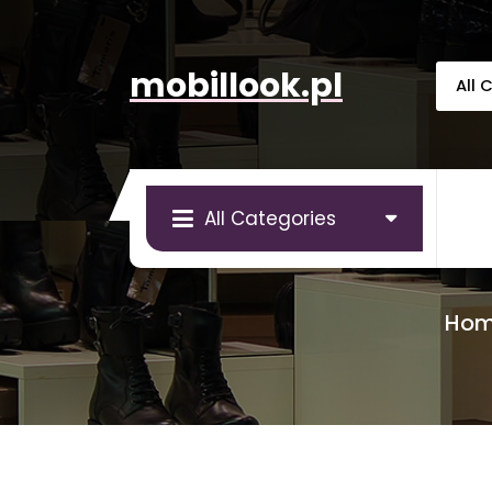
Skip
to
content
mobillook.pl
All Categories
Ho