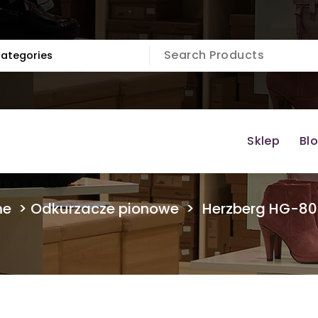
Sklep
Bl
me
>
Odkurzacze pionowe
>
Herzberg HG-8