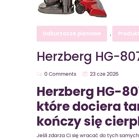
Odkurzacze pionowe
Produk
,
Herzberg HG-80
0 Comments
23 cze 2026
Herzberg HG-80
które dociera t
kończy się cier
Jeśli zdarza Ci się wracać do tych samyc