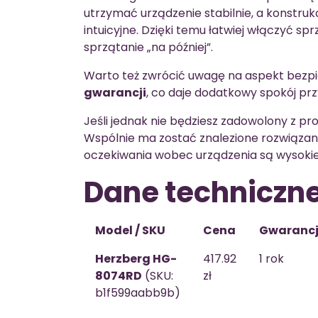
utrzymać urządzenie stabilnie, a konstru
intuicyjne. Dzięki temu łatwiej włączyć sp
sprzątanie „na później”.
Warto też zwrócić uwagę na aspekt bezp
gwarancji
, co daje dodatkowy spokój pr
Jeśli jednak nie będziesz zadowolony z p
Wspólnie ma zostać znalezione rozwiązanie
oczekiwania wobec urządzenia są wysokie
Dane techniczn
Model / SKU
Cena
Gwaranc
Herzberg HG-
417.92
1 rok
8074RD
(SKU:
zł
b1f599aabb9b)