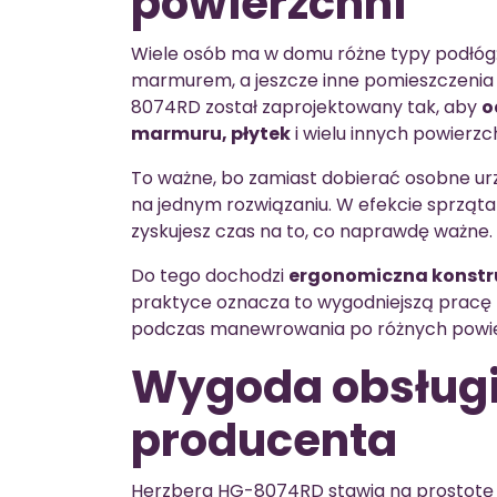
powierzchni
Wiele osób ma w domu różne typy podłóg:
marmurem, a jeszcze inne pomieszczenia
8074RD został zaprojektowany tak, aby
o
marmuru, płytek
i wielu innych powierzch
To ważne, bo zamiast dobierać osobne urz
na jednym rozwiązaniu. W efekcie sprzątan
zyskujesz czas na to, co naprawdę ważne.
Do tego dochodzi
ergonomiczna konstr
praktyce oznacza to wygodniejszą pracę p
podczas manewrowania po różnych powie
Wygoda obsługi
producenta
Herzberg HG-8074RD stawia na prostotę