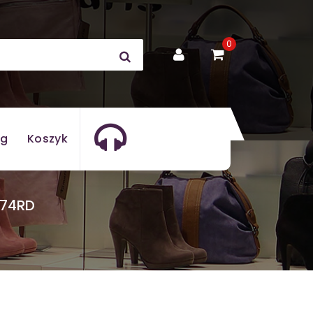
0
og
Koszyk
074RD