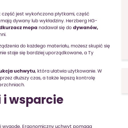
 część jest wykończona płytkami, część
 mają dywany lub wykładziny. Herzberg HG-
dkurzacz mopa
nadawał się do
dywanów,
ni.
ądzenia do każdego materiału, możesz skupić się
ie staje się bardziej uporządkowane, a Ty
ukcja uchwytu
, która ułatwia użytkowanie. W
rzez dłuższy czas, a także lepszą kontrolę
rzchniach.
 i wsparcie
 i wygodę. Ergonomiczny uchwyt pomaga